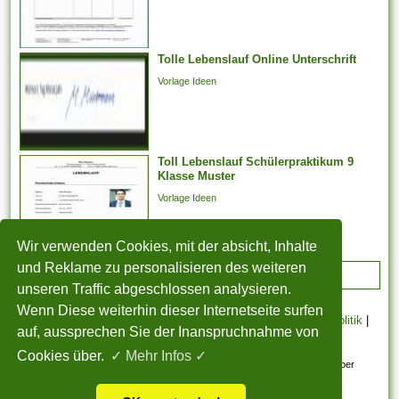
Tolle Lebenslauf Online Unterschrift
Vorlage Ideen
Toll Lebenslauf Schülerpraktikum 9
Klasse Muster
Vorlage Ideen
Wir verwenden Cookies, mit der absicht, Inhalte
und Reklame zu personalisieren des weiteren
ADVERTISEMENT
unseren Traffic abgeschlossen analysieren.
Wenn Diese weiterhin dieser Internetseite surfen
STARTSEITE
|
Über uns
|
Datenschutzerklärung
|
Cookie Politik
|
auf, aussprechen Sie der Inanspruchnahme von
Copyright
|
Nutzungsbedingungen
|
Sitemap
|
Kontakt
Cookies über.
✓ Mehr Infos ✓
Alle eingereichten Inhalte bleiben dem ursprünglichen Copyright-Inhaber
urheberrechtlich geschützt. Bitte beachten Sie: Bilder sind für den