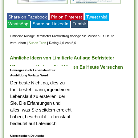
Share on Facebook
Pin on Pinterest
Tweet this!
WhatsApp
Share on LinkedIn
Tumblr
Limitierte Auflage Befristeter Mietvertrag Vorlage Sie Müssen Es Heute
Versuchen
|
Susan Tran
|
Rating 4,6 von 5,0
Ähnliche Ideen von Limitierte Auflage Befristeter
Mietvertrag Vorlage Sie Müssen Es Heute Versuchen
Unvergesslich Lebenslauf Für
Ausbildung Vorlage Word
Der beste Nicht da, dies zu
tun, besteht darin, irgendeinen
Lebenslauf zu erstellen, der
Sie, Die Erfahrungen und
alles, was Sie seitdem erreicht
haben, beschreibt. Lebenslauf
bedeutet auf Lateinisch
Lebenslauf, das was Ihr erster
Überraschen Deutsche
Tabelle darauf ist,...