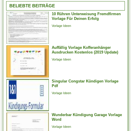
untersagt, irgendeinen
BELIEBTE BEITRÄGE
Arbeitnehmer zu entlassen,
10 Rühren Unterweisung Fremdfirmen
der aufgrund der Teilnahme an
Vorlage Für Deinen Erfolg
Arbeitstreffen und der Layout
Vorlage Ideen
von Arbeitsforderungen
darüber hinaus -
verhandlungen, deren
Auffällig Vorlage Kofferanhänger
Jahresabschluss noch
Ausdrucken Kostenlos (2019 Update)
aussteht, bei weitem nicht
Vorlage Ideen
weiter arbeiten
möglicherweise. Er kann...
Singular Congstar Kündigen Vorlage
Pdf
Vorlage Ideen
Wunderbar Kündigung Garage Vorlage
Word
Vorlage Ideen