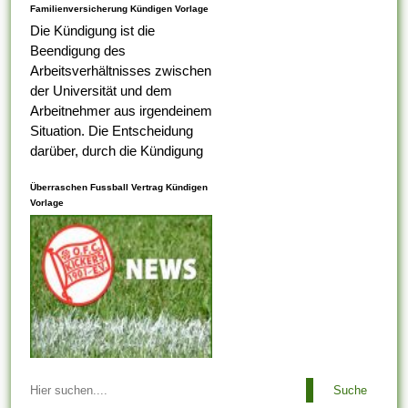
Familienversicherung Kündigen Vorlage
Die Kündigung ist die
Beendigung des
Arbeitsverhältnisses zwischen
der Universität und dem
Arbeitnehmer aus irgendeinem
Situation. Die Entscheidung
darüber, durch die Kündigung
eines Arbeitnehmers
Überraschen Fussball Vertrag Kündigen
ungerecht ist , alternativ nicht,
Vorlage
liegt bei dem
Arbeitsaufsichtsbeamten oder
vom Ermessen des...
Arbeitsbeziehungen einem
Suche
Arbeitgeber ist es es