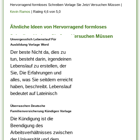
Hervorragend formloses Schreiben Vorlage Sie Jetzt Versuchen Müssen
|
Kevin Ramos
|
Rating 4,6 von 5,0
Ähnliche Ideen von Hervorragend formloses
Schreiben Vorlage Sie Jetzt Versuchen Müssen
Unvergesslich Lebenslauf Für
Ausbildung Vorlage Word
Der beste Nicht da, dies zu
tun, besteht darin, irgendeinen
Lebenslauf zu erstellen, der
Sie, Die Erfahrungen und
alles, was Sie seitdem erreicht
haben, beschreibt. Lebenslauf
bedeutet auf Lateinisch
Lebenslauf, das was Ihr erster
Überraschen Deutsche
Tabelle darauf ist,...
Familienversicherung Kündigen Vorlage
Die Kündigung ist die
Beendigung des
Arbeitsverhältnisses zwischen
der Universität und dem