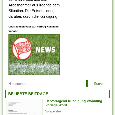
Arbeitnehmer aus irgendeinem
Situation. Die Entscheidung
darüber, durch die Kündigung
eines Arbeitnehmers
Überraschen Fussball Vertrag Kündigen
ungerecht ist , alternativ nicht,
Vorlage
liegt bei dem
Arbeitsaufsichtsbeamten oder
vom Ermessen des...
Arbeitsbeziehungen einem
Suche
Arbeitgeber ist es es
untersagt, irgendeinen
BELIEBTE BEITRÄGE
Arbeitnehmer zu entlassen,
Hervorragend Kündigung Wohnung
der aufgrund der Teilnahme an
Vorlage Word
Arbeitstreffen und der Layout
Vorlage Ideen
von Arbeitsforderungen