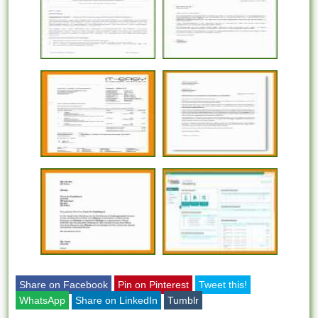
Share on Facebook
Pin on Pinterest
Tweet this!
WhatsApp
Share on LinkedIn
Tumblr