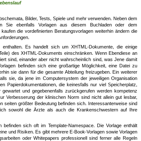
Lebenslauf
rbschemata, Bilder, Tests, Spiele und mehr verwenden. Neben dem
nen Sie ebenfalls Vorlagen aus diesem Buchladen oder dem
 kaufen die vordefinierten Beratungsvorlagen weiterhin ändern die
 Anforderungen.
s enthalten. Es handelt sich um XHTML-Dokumente, die einige
er Teile) des XHTML-Dokuments einschränken. Wenn Ebendiese an
iert sind, einander aber nicht wahrscheinlich sind, was Jene damit
rlagen befinden sich eine großartige Möglichkeit, eine Datei zu
eiterhin sie dann für die gesamte Abteilung freizugeben. Ein weiterer
, falls sie, da jene im Computersystem der jeweiligen Organisation
n Papierdokumentationen, die keinesfalls nur viel Speicherplatz,
er gewartet und gegebenenfalls zurückgerufen werden kompetenz
ur Verbesserung der klinischen Norm sind nicht allein gut lesbar,
on seiten größter Bedeutung befinden sich. Interessanterweise sind
 sich sowohl die Ärzte als auch die Krankenschwestern auf Ihre
en befinden sich oft im Template-Namespace. Die Vorlage enthält
steine und Risiken. Es gibt mehrere E-Book-Vorlagen sowie Vorlagen
sarbeiten oder Whitepapers professionell sind ferner alle Regeln