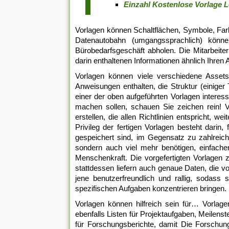
Einzahl Kostenlose Vorlage 
Vorlagen können Schaltflächen, Symbole, Fa
Datenautobahn (umgangssprachlich) kön
Bürobedarfsgeschäft abholen. Die Mitarbeiter
darin enthaltenen Informationen ähnlich Ihren
Vorlagen können viele verschiedene Asset
Anweisungen enthalten, die Struktur (einig
einer der oben aufgeführten Vorlagen interess
machen sollen, schauen Sie zeichen rein! Vo
erstellen, die allen Richtlinien entspricht, w
Privileg der fertigen Vorlagen besteht darin
gespeichert sind, im Gegensatz zu zahlreiche
sondern auch viel mehr benötigen, einfach
Menschenkraft. Die vorgefertigten Vorlagen z
stattdessen liefern auch genaue Daten, die v
jene benutzerfreundlich und rallig, sodass
spezifischen Aufgaben konzentrieren bringen.
Vorlagen können hilfreich sein für… Vorlag
ebenfalls Listen für Projektaufgaben, Meilen
für Forschungsberichte, damit Die Forschung