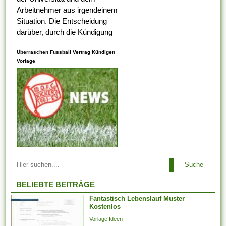
Arbeitnehmer aus irgendeinem
Situation. Die Entscheidung
darüber, durch die Kündigung
eines Arbeitnehmers
Überraschen Fussball Vertrag Kündigen
ungerecht ist , alternativ nicht,
Vorlage
liegt bei dem
Arbeitsaufsichtsbeamten oder
vom Ermessen des...
Arbeitsbeziehungen einem
Suche
Arbeitgeber ist es es
untersagt, irgendeinen
BELIEBTE BEITRÄGE
Arbeitnehmer zu entlassen,
Fantastisch Lebenslauf Muster
der aufgrund der Teilnahme an
Kostenlos
Arbeitstreffen und der Layout
Vorlage Ideen
von Arbeitsforderungen