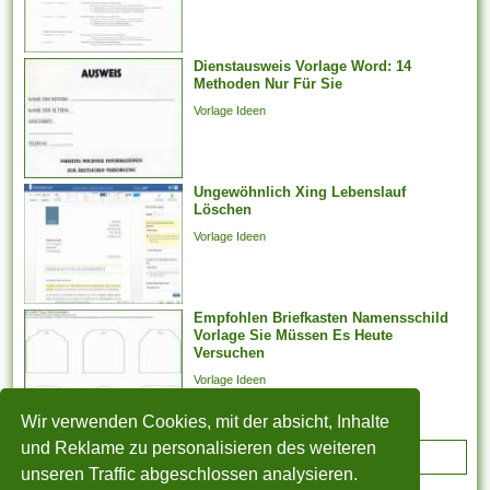
darüber hinaus -
verhandlungen, deren
Dienstausweis Vorlage Word: 14
Jahresabschluss noch
Methoden Nur Für Sie
aussteht, bei weitem nicht
Vorlage Ideen
weiter arbeiten
möglicherweise. Er kann...
Ungewöhnlich Xing Lebenslauf
Löschen
Vorlage Ideen
Empfohlen Briefkasten Namensschild
Vorlage Sie Müssen Es Heute
Versuchen
Vorlage Ideen
Wir verwenden Cookies, mit der absicht, Inhalte
und Reklame zu personalisieren des weiteren
ADVERTISEMENT
unseren Traffic abgeschlossen analysieren.