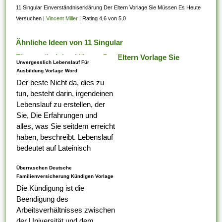
11 Singular Einverständniserklärung Der Eltern Vorlage Sie Müssen Es Heute
Versuchen
|
Vincent Miller
|
Rating 4,6 von 5,0
Ähnliche Ideen von 11 Singular
Einverständniserklärung Der Eltern Vorlage Sie
Unvergesslich Lebenslauf Für
Müssen Es Heute Versuchen
Ausbildung Vorlage Word
Der beste Nicht da, dies zu
tun, besteht darin, irgendeinen
Lebenslauf zu erstellen, der
Sie, Die Erfahrungen und
alles, was Sie seitdem erreicht
haben, beschreibt. Lebenslauf
bedeutet auf Lateinisch
Lebenslauf, das was Ihr erster
Überraschen Deutsche
Tabelle darauf ist,...
Familienversicherung Kündigen Vorlage
Die Kündigung ist die
Beendigung des
Arbeitsverhältnisses zwischen
der Universität und dem