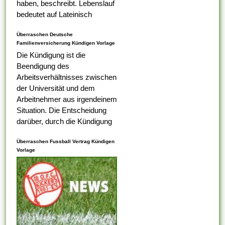
haben, beschreibt. Lebenslauf
bedeutet auf Lateinisch
Lebenslauf, das was Ihr erster
Überraschen Deutsche
Tabelle darauf ist,...
Familienversicherung Kündigen Vorlage
Die Kündigung ist die
Beendigung des
Arbeitsverhältnisses zwischen
der Universität und dem
Arbeitnehmer aus irgendeinem
Situation. Die Entscheidung
darüber, durch die Kündigung
eines Arbeitnehmers
Überraschen Fussball Vertrag Kündigen
ungerecht ist , alternativ nicht,
Vorlage
liegt bei dem
Arbeitsaufsichtsbeamten oder
vom Ermessen des...