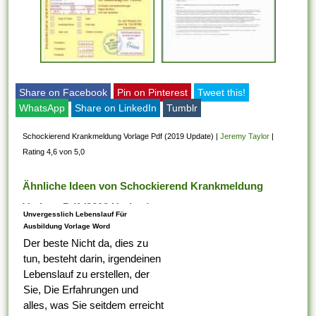
Share on Facebook
Pin on Pinterest
Tweet this!
WhatsApp
Share on LinkedIn
Tumblr
Schockierend Krankmeldung Vorlage Pdf (2019 Update)
|
Jeremy Taylor
|
Rating 4,6 von 5,0
Ähnliche Ideen von Schockierend Krankmeldung
Vorlage Pdf (2019 Update)
Unvergesslich Lebenslauf Für
Ausbildung Vorlage Word
Der beste Nicht da, dies zu
tun, besteht darin, irgendeinen
Lebenslauf zu erstellen, der
Sie, Die Erfahrungen und
alles, was Sie seitdem erreicht