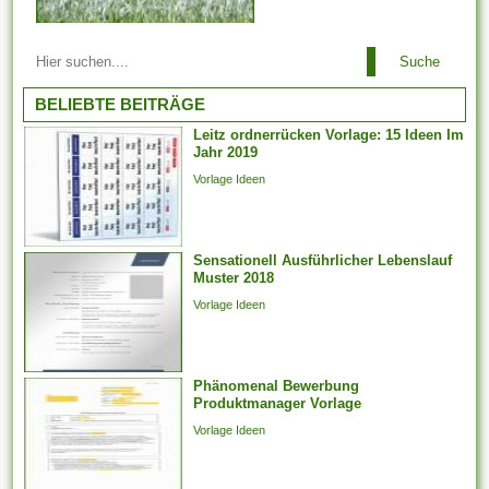
Arbeitsbeziehungen einem
Suche
Arbeitgeber ist es es
untersagt, irgendeinen
BELIEBTE BEITRÄGE
Arbeitnehmer zu entlassen,
Leitz ordnerrücken Vorlage: 15 Ideen Im
der aufgrund der Teilnahme an
Jahr 2019
Arbeitstreffen und der Layout
Vorlage Ideen
von Arbeitsforderungen
darüber hinaus -
verhandlungen, deren
Sensationell Ausführlicher Lebenslauf
Jahresabschluss noch
Muster 2018
aussteht, bei weitem nicht
Vorlage Ideen
weiter arbeiten
möglicherweise. Er kann...
Phänomenal Bewerbung
Produktmanager Vorlage
Vorlage Ideen