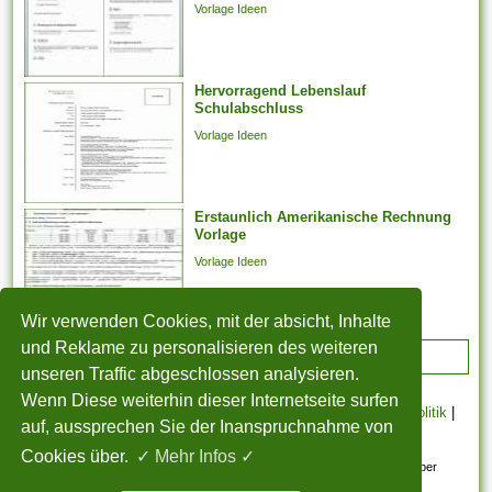
Vorlage Ideen
weiter arbeiten
möglicherweise. Er kann...
Hervorragend Lebenslauf
Schulabschluss
Vorlage Ideen
Erstaunlich Amerikanische Rechnung
Vorlage
Vorlage Ideen
Wir verwenden Cookies, mit der absicht, Inhalte
und Reklame zu personalisieren des weiteren
ADVERTISEMENT
unseren Traffic abgeschlossen analysieren.
Wenn Diese weiterhin dieser Internetseite surfen
STARTSEITE
|
Über uns
|
Datenschutzerklärung
|
Cookie Politik
|
auf, aussprechen Sie der Inanspruchnahme von
Copyright
|
Nutzungsbedingungen
|
Sitemap
|
Kontakt
Cookies über.
✓ Mehr Infos ✓
Alle eingereichten Inhalte bleiben dem ursprünglichen Copyright-Inhaber
urheberrechtlich geschützt. Bitte beachten Sie: Bilder sind für den