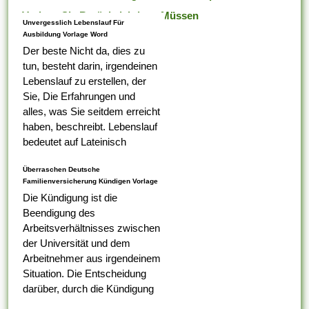
Vorlage Sie Berücksichtigen Müssen
Unvergesslich Lebenslauf Für
Ausbildung Vorlage Word
Der beste Nicht da, dies zu
tun, besteht darin, irgendeinen
Lebenslauf zu erstellen, der
Sie, Die Erfahrungen und
alles, was Sie seitdem erreicht
haben, beschreibt. Lebenslauf
bedeutet auf Lateinisch
Lebenslauf, das was Ihr erster
Überraschen Deutsche
Tabelle darauf ist,...
Familienversicherung Kündigen Vorlage
Die Kündigung ist die
Beendigung des
Arbeitsverhältnisses zwischen
der Universität und dem
Arbeitnehmer aus irgendeinem
Situation. Die Entscheidung
darüber, durch die Kündigung
eines Arbeitnehmers