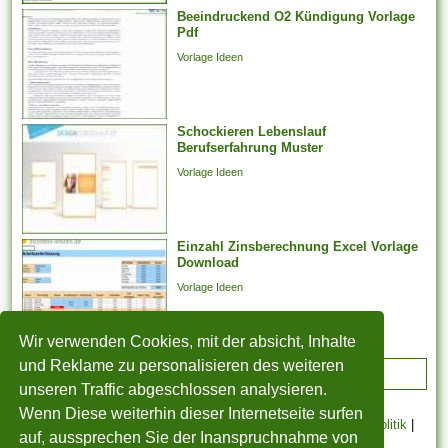
Beeindruckend O2 Kündigung Vorlage
Jahresabschluss noch
Pdf
aussteht, bei weitem nicht
Vorlage Ideen
weiter arbeiten
möglicherweise. Er kann...
Schockieren Lebenslauf
Berufserfahrung Muster
Vorlage Ideen
Einzahl Zinsberechnung Excel Vorlage
Download
Vorlage Ideen
Wir verwenden Cookies, mit der absicht, Inhalte
und Reklame zu personalisieren des weiteren
ADVERTISEMENT
unseren Traffic abgeschlossen analysieren.
Wenn Diese weiterhin dieser Internetseite surfen
STARTSEITE
|
Über uns
|
Datenschutzerklärung
|
Cookie Politik
|
auf, aussprechen Sie der Inanspruchnahme von
Copyright
|
Nutzungsbedingungen
|
Sitemap
|
Kontakt