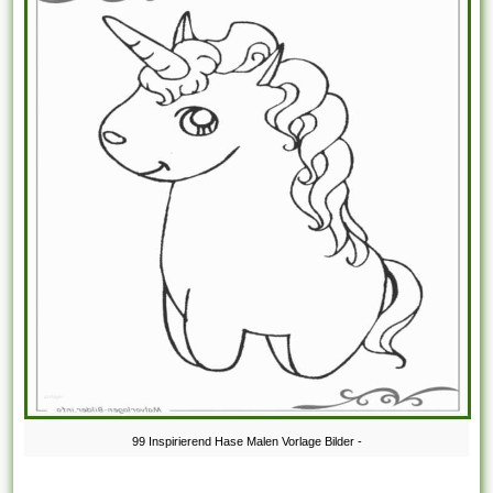
99 Inspirierend Hase Malen Vorlage Bilder -