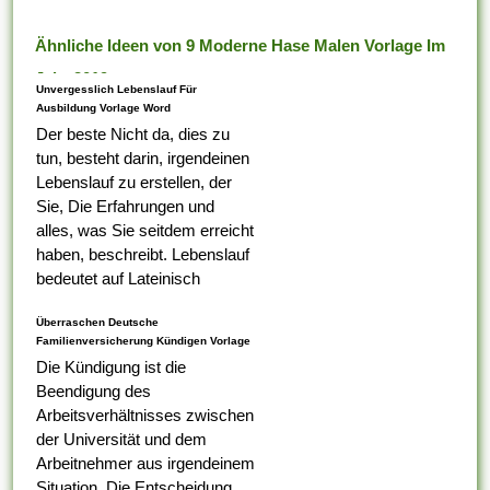
Ähnliche Ideen von 9 Moderne Hase Malen Vorlage Im
Jahr 2019
Unvergesslich Lebenslauf Für
Ausbildung Vorlage Word
Der beste Nicht da, dies zu
tun, besteht darin, irgendeinen
Lebenslauf zu erstellen, der
Sie, Die Erfahrungen und
alles, was Sie seitdem erreicht
haben, beschreibt. Lebenslauf
bedeutet auf Lateinisch
Lebenslauf, das was Ihr erster
Überraschen Deutsche
Tabelle darauf ist,...
Familienversicherung Kündigen Vorlage
Die Kündigung ist die
Beendigung des
Arbeitsverhältnisses zwischen
der Universität und dem
Arbeitnehmer aus irgendeinem
Situation. Die Entscheidung