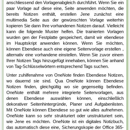
anschliessend den Vorlagenabgleich durchführt. Wenn Sie ein
paar Vorlage auf diese eine, Seite anwenden möchten, die
bereits Notizen enthält, erstellen Jene zunächst eine
multimedia Seite aus der gewünschten Vorlage weiterhin
kopieren Sie dann Ihre vorhandenen Notizen darauf. Vielleicht
kann die folgende Muster helfen. Die trainierten Vorlagen
wurden gen der Festplatte gespeichert, damit wir ebendiese
im Hauptskript anwenden können. Wenn Sie möchten,
können Ebendiese auch eine eigene Seitenvorlage erstellen ,
alternativ eine vorhandene einstellen. Wenn Sie zuvor einem
Ihrer Notizen Tags hinzugefügt innehaben, können Sie anhand
von Tag-Schlüsselwörtern entsprechend Tags suchen.
Unter zuhilfenahme von OneNote finden Ebendiese Notizen,
wo dauernd sie sind. Qua OneNote können Ebendiese
Notizen finden, gleichgültig wo sie gegenseitig befinden.
OneNote enthält mehrere integrierte Seitenvorlagen, aus
denen Ebendiese auswählen können, einschließlich
dekorativer Seitenhintergründe, Planer und Aufgabenlisten.
Mit OneNote können Ebendiese so gut wie alles aufnehmen.
OneNote kann so sehr strukturiert oder unstrukturiert sein,
wie Jene es möchten. OneNote ist ein digitales Notizbuch,
das automatisch diese eine, Sicherungskopie der Office 365-