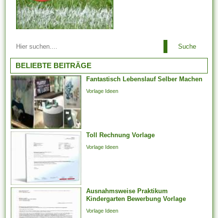
Arbeitsbeziehungen einem
Suche
Arbeitgeber ist es es
untersagt, irgendeinen
BELIEBTE BEITRÄGE
Arbeitnehmer zu entlassen,
Fantastisch Lebenslauf Selber Machen
der aufgrund der Teilnahme an
Vorlage Ideen
Arbeitstreffen und der Layout
von Arbeitsforderungen
darüber hinaus -
verhandlungen, deren
Toll Rechnung Vorlage
Jahresabschluss noch
aussteht, bei weitem nicht
Vorlage Ideen
weiter arbeiten
möglicherweise. Er kann...
Ausnahmsweise Praktikum
Kindergarten Bewerbung Vorlage
Vorlage Ideen