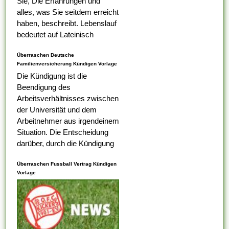
Sie, Die Erfahrungen und
alles, was Sie seitdem erreicht
haben, beschreibt. Lebenslauf
bedeutet auf Lateinisch
Lebenslauf, das was Ihr erster
Überraschen Deutsche
Tabelle darauf ist,...
Familienversicherung Kündigen Vorlage
Die Kündigung ist die
Beendigung des
Arbeitsverhältnisses zwischen
der Universität und dem
Arbeitnehmer aus irgendeinem
Situation. Die Entscheidung
darüber, durch die Kündigung
eines Arbeitnehmers
Überraschen Fussball Vertrag Kündigen
ungerecht ist , alternativ nicht,
Vorlage
liegt bei dem
Arbeitsaufsichtsbeamten oder
vom Ermessen des...