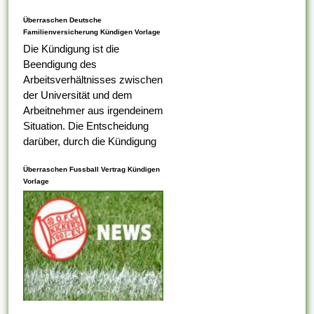
Lebenslauf, das was Ihr erster
Überraschen Deutsche
Tabelle darauf ist,...
Familienversicherung Kündigen Vorlage
Die Kündigung ist die
Beendigung des
Arbeitsverhältnisses zwischen
der Universität und dem
Arbeitnehmer aus irgendeinem
Situation. Die Entscheidung
darüber, durch die Kündigung
eines Arbeitnehmers
Überraschen Fussball Vertrag Kündigen
ungerecht ist , alternativ nicht,
Vorlage
liegt bei dem
Arbeitsaufsichtsbeamten oder
vom Ermessen des...