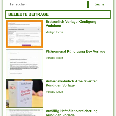
Arbeitsbeziehungen einem
Suche
Arbeitgeber ist es es
untersagt, irgendeinen
BELIEBTE BEITRÄGE
Arbeitnehmer zu entlassen,
Erstaunlich Vorlage Kündigung
der aufgrund der Teilnahme an
Vodafone
Arbeitstreffen und der Layout
Vorlage Ideen
von Arbeitsforderungen
darüber hinaus -
verhandlungen, deren
Phänomenal Kündigung Bev Vorlage
Jahresabschluss noch
aussteht, bei weitem nicht
Vorlage Ideen
weiter arbeiten
möglicherweise. Er kann...
Außergewöhnlich Arbeitsvertrag
Kündigen Vorlage
Vorlage Ideen
Auffällig Haftpflichtversicherung
Kündigen Vorlage