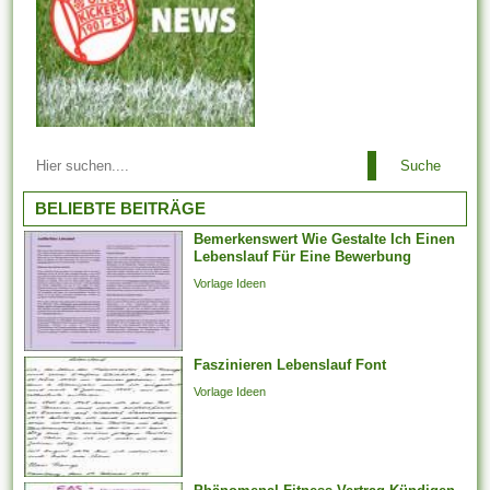
Arbeitsbeziehungen einem
Suche
Arbeitgeber ist es es
untersagt, irgendeinen
BELIEBTE BEITRÄGE
Arbeitnehmer zu entlassen,
Bemerkenswert Wie Gestalte Ich Einen
der aufgrund der Teilnahme an
Lebenslauf Für Eine Bewerbung
Arbeitstreffen und der Layout
Vorlage Ideen
von Arbeitsforderungen
darüber hinaus -
verhandlungen, deren
Faszinieren Lebenslauf Font
Jahresabschluss noch
aussteht, bei weitem nicht
Vorlage Ideen
weiter arbeiten
möglicherweise. Er kann...