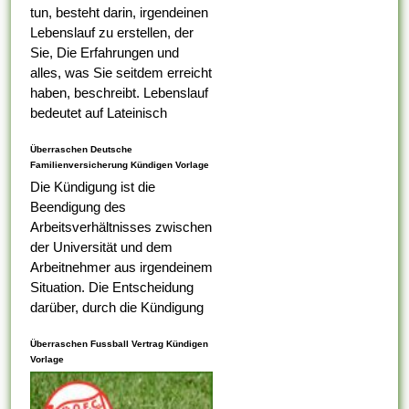
tun, besteht darin, irgendeinen
Lebenslauf zu erstellen, der
Sie, Die Erfahrungen und
alles, was Sie seitdem erreicht
haben, beschreibt. Lebenslauf
bedeutet auf Lateinisch
Lebenslauf, das was Ihr erster
Überraschen Deutsche
Tabelle darauf ist,...
Familienversicherung Kündigen Vorlage
Die Kündigung ist die
Beendigung des
Arbeitsverhältnisses zwischen
der Universität und dem
Arbeitnehmer aus irgendeinem
Situation. Die Entscheidung
darüber, durch die Kündigung
eines Arbeitnehmers
Überraschen Fussball Vertrag Kündigen
ungerecht ist , alternativ nicht,
Vorlage
liegt bei dem
Arbeitsaufsichtsbeamten oder
vom Ermessen des...