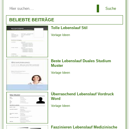
Arbeitsbeziehungen einem
Suche
Arbeitgeber ist es es
untersagt, irgendeinen
BELIEBTE BEITRÄGE
Arbeitnehmer zu entlassen,
Tolle Lebenslauf Stil
der aufgrund der Teilnahme an
Vorlage Ideen
Arbeitstreffen und der Layout
von Arbeitsforderungen
darüber hinaus -
verhandlungen, deren
Beste Lebenslauf Duales Studium
Jahresabschluss noch
Muster
aussteht, bei weitem nicht
Vorlage Ideen
weiter arbeiten
möglicherweise. Er kann...
Überraschend Lebenslauf Vordruck
Word
Vorlage Ideen
Faszinieren Lebenslauf Medizinische