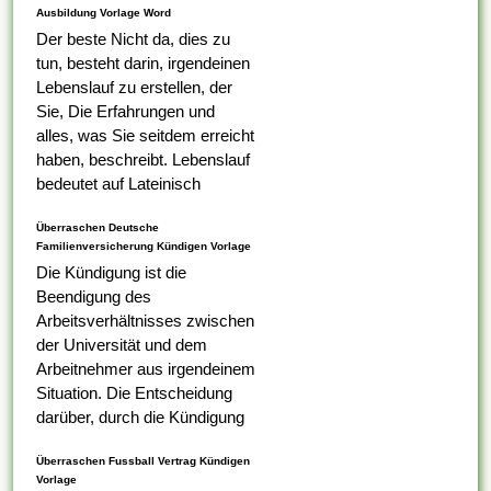
Ausbildung Vorlage Word
Der beste Nicht da, dies zu
tun, besteht darin, irgendeinen
Lebenslauf zu erstellen, der
Sie, Die Erfahrungen und
alles, was Sie seitdem erreicht
haben, beschreibt. Lebenslauf
bedeutet auf Lateinisch
Lebenslauf, das was Ihr erster
Überraschen Deutsche
Tabelle darauf ist,...
Familienversicherung Kündigen Vorlage
Die Kündigung ist die
Beendigung des
Arbeitsverhältnisses zwischen
der Universität und dem
Arbeitnehmer aus irgendeinem
Situation. Die Entscheidung
darüber, durch die Kündigung
eines Arbeitnehmers
Überraschen Fussball Vertrag Kündigen
ungerecht ist , alternativ nicht,
Vorlage
liegt bei dem