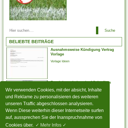
Arbeitsbeziehungen einem
Suche
Arbeitgeber ist es es
untersagt, irgendeinen
BELIEBTE BEITRÄGE
Arbeitnehmer zu entlassen,
Ausnahmsweise Kündigung Vertrag
der aufgrund der Teilnahme an
Vorlage
Arbeitstreffen und der Layout
Vorlage Ideen
von Arbeitsforderungen
darüber hinaus -
verhandlungen, deren
Faszinieren Lebenslauf Schreiben
Jahresabschluss noch
Wir verwenden Cookies, mit der absicht, Inhalte
aussteht, bei weitem nicht
Vorlage Ideen
weiter arbeiten
und Reklame zu personalisieren des weiteren
möglicherweise. Er kann...
unseren Traffic abgeschlossen analysieren.
Wenn Diese weiterhin dieser Internetseite surfen
Toll Lebenslauf Struktur 2018
auf, aussprechen Sie der Inanspruchnahme von
Vorlage Ideen
Cookies über.
✓ Mehr Infos ✓