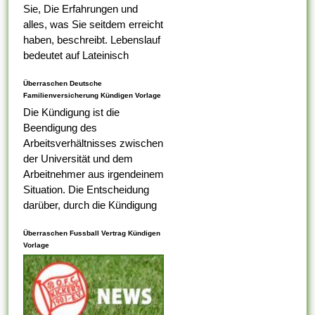
Sie, Die Erfahrungen und
alles, was Sie seitdem erreicht
haben, beschreibt. Lebenslauf
bedeutet auf Lateinisch
Lebenslauf, das was Ihr erster
Überraschen Deutsche
Tabelle darauf ist,...
Familienversicherung Kündigen Vorlage
Die Kündigung ist die
Beendigung des
Arbeitsverhältnisses zwischen
der Universität und dem
Arbeitnehmer aus irgendeinem
Situation. Die Entscheidung
darüber, durch die Kündigung
eines Arbeitnehmers
Überraschen Fussball Vertrag Kündigen
ungerecht ist , alternativ nicht,
Vorlage
liegt bei dem
Arbeitsaufsichtsbeamten oder
vom Ermessen des...