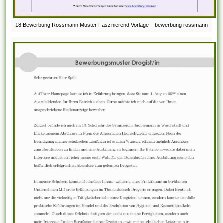
18 Bewerbung Rossmann Muster Faszinierend Vorlage – bewerbung rossmann