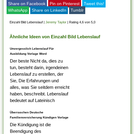
Share on Facebook
Pin on Pinterest
Tweet this!
WhatsApp
Share on LinkedIn
Tumblr
Einzahl Bild Lebenslauf
|
Jeremy Taylor
|
Rating 4,6 von 5,0
Ähnliche Ideen von Einzahl Bild Lebenslauf
Unvergesslich Lebenslauf Für
Ausbildung Vorlage Word
Der beste Nicht da, dies zu
tun, besteht darin, irgendeinen
Lebenslauf zu erstellen, der
Sie, Die Erfahrungen und
alles, was Sie seitdem erreicht
haben, beschreibt. Lebenslauf
bedeutet auf Lateinisch
Lebenslauf, das was Ihr erster
Überraschen Deutsche
Tabelle darauf ist,...
Familienversicherung Kündigen Vorlage
Die Kündigung ist die
Beendigung des