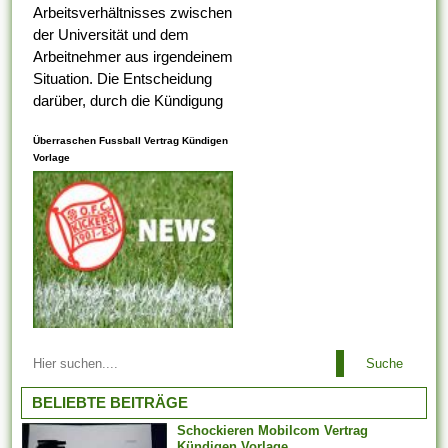
Arbeitsverhältnisses zwischen
der Universität und dem
Arbeitnehmer aus irgendeinem
Situation. Die Entscheidung
darüber, durch die Kündigung
eines Arbeitnehmers
Überraschen Fussball Vertrag Kündigen
ungerecht ist , alternativ nicht,
Vorlage
liegt bei dem
Arbeitsaufsichtsbeamten oder
vom Ermessen des...
Arbeitsbeziehungen einem
Suche
Arbeitgeber ist es es
untersagt, irgendeinen
BELIEBTE BEITRÄGE
Arbeitnehmer zu entlassen,
Schockieren Mobilcom Vertrag
der aufgrund der Teilnahme an
Kündigen Vorlage