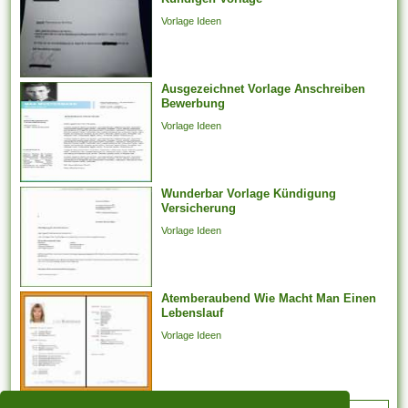
Arbeitstreffen und der Layout
Vorlage Ideen
von Arbeitsforderungen
darüber hinaus -
verhandlungen, deren
Ausgezeichnet Vorlage Anschreiben
Jahresabschluss noch
Bewerbung
aussteht, bei weitem nicht
Vorlage Ideen
weiter arbeiten
möglicherweise. Er kann...
Wunderbar Vorlage Kündigung
Versicherung
Vorlage Ideen
Atemberaubend Wie Macht Man Einen
Lebenslauf
Vorlage Ideen