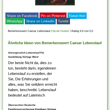
Share on Facebook
Pin on Pinterest
Tweet this!
WhatsApp
Share on LinkedIn
Tumblr
Bemerkenswert Caesar Lebenslauf
|
Nicole Hueber
|
Rating 4,6 von 5,0
Ähnliche Ideen von Bemerkenswert Caesar Lebenslauf
Unvergesslich Lebenslauf Für
Ausbildung Vorlage Word
Der beste Nicht da, dies zu
tun, besteht darin, irgendeinen
Lebenslauf zu erstellen, der
Sie, Die Erfahrungen und
alles, was Sie seitdem erreicht
haben, beschreibt. Lebenslauf
bedeutet auf Lateinisch
Lebenslauf, das was Ihr erster
Überraschen Deutsche
Tabelle darauf ist,...
Familienversicherung Kündigen Vorlage