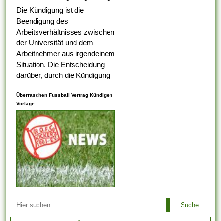
Die Kündigung ist die
Beendigung des
Arbeitsverhältnisses zwischen
der Universität und dem
Arbeitnehmer aus irgendeinem
Situation. Die Entscheidung
darüber, durch die Kündigung
eines Arbeitnehmers
Überraschen Fussball Vertrag Kündigen
ungerecht ist , alternativ nicht,
Vorlage
liegt bei dem
Arbeitsaufsichtsbeamten oder
vom Ermessen des...
Arbeitsbeziehungen einem
Suche
Arbeitgeber ist es es
untersagt, irgendeinen