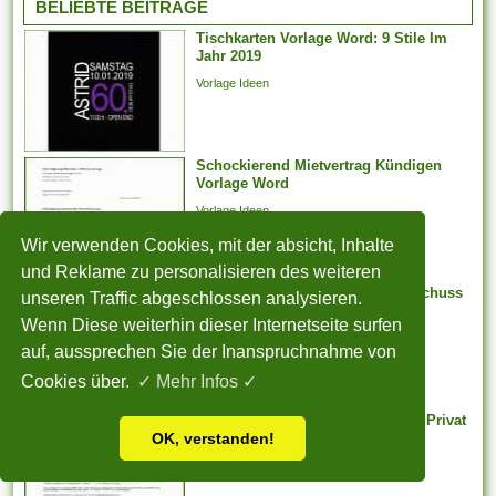
BELIEBTE BEITRÄGE
Arbeitnehmer zu entlassen,
Tischkarten Vorlage Word: 9 Stile Im
der aufgrund der Teilnahme an
Jahr 2019
Arbeitstreffen und der Layout
Vorlage Ideen
von Arbeitsforderungen
darüber hinaus -
verhandlungen, deren
Schockierend Mietvertrag Kündigen
Jahresabschluss noch
Vorlage Word
aussteht, bei weitem nicht
Vorlage Ideen
weiter arbeiten
möglicherweise. Er kann...
Wir verwenden Cookies, mit der absicht, Inhalte
und Reklame zu personalisieren des weiteren
Atemberaubend Einnahme überschuss
unseren Traffic abgeschlossen analysieren.
Rechnung Vorlage
Wenn Diese weiterhin dieser Internetseite surfen
Vorlage Ideen
auf, aussprechen Sie der Inanspruchnahme von
Cookies über.
✓ Mehr Infos ✓
Überraschend Vorlage Rechnung Privat
OK, verstanden!
Vorlage Ideen