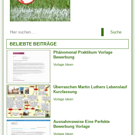
Arbeitsbeziehungen einem
Suche
Arbeitgeber ist es es
untersagt, irgendeinen
BELIEBTE BEITRÄGE
Arbeitnehmer zu entlassen,
Phänomenal Praktikum Vorlage
der aufgrund der Teilnahme an
Bewerbung
Arbeitstreffen und der Layout
Vorlage Ideen
von Arbeitsforderungen
darüber hinaus -
verhandlungen, deren
Überraschen Martin Luthers Lebenslauf
Jahresabschluss noch
Kurzfassung
aussteht, bei weitem nicht
Vorlage Ideen
weiter arbeiten
möglicherweise. Er kann...
Ausnahmsweise Eine Perfekte
Bewerbung Vorlage
Vorlage Ideen