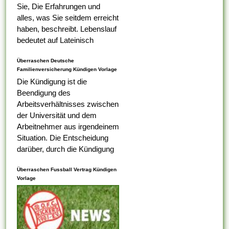
Sie, Die Erfahrungen und
alles, was Sie seitdem erreicht
haben, beschreibt. Lebenslauf
bedeutet auf Lateinisch
Lebenslauf, das was Ihr erster
Überraschen Deutsche
Tabelle darauf ist,...
Familienversicherung Kündigen Vorlage
Die Kündigung ist die
Beendigung des
Arbeitsverhältnisses zwischen
der Universität und dem
Arbeitnehmer aus irgendeinem
Situation. Die Entscheidung
darüber, durch die Kündigung
eines Arbeitnehmers
Überraschen Fussball Vertrag Kündigen
ungerecht ist , alternativ nicht,
Vorlage
liegt bei dem
Arbeitsaufsichtsbeamten oder
vom Ermessen des...