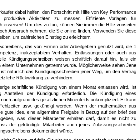
käufer dabei helfen, den Fortschritt mit Hilfe von Key Performance
produktive Aktivitäten zu messen. Effiziente Vorlagen für
h erweisen! Um dies zu tun, können Sie immer die Hilfe vonseiten
och Anspruch nehmen, die Sie online finden. Verwenden Sie diese
ben, um zahlreichen Einstieg zu erleichtern.
chreibens, das von Firmen oder Arbeitgebern genutzt wird, die 1
ompetenz, inakzeptablem Verhalten, Entlassungen oder auch aus
le Kündigungsschreiben weisen schriftlich darauf hin, falls ein
s in einem Unternehmen getrennt wurde. Möglicherweise sehen Jene
 ist natürlich das Kündigungsschreiben jener Weg, um den Vertrag
tzliche Rückwirkung zu verhindern.
erige schriftliche Kündigung von einem Monat entlassen wird, ist
ng Anstellen der Kündigung erforderlich. Die Kündigung eines
n noch aufgrund des gesetzlichen Minenfelds unkompliziert. Er kann
Fehlzeiten usw. gekündigt werden. Wenn der mathematiker aus
e gute Idee, eine allgemeine Freigabe in Bezug auf den brief des
angeben, was dieser Mitarbeiter erhalten darf, damit es nicht zu
muss der gekündigte Mitarbeiter auch jenes Zulassungsschreiben
gungsschreibens dokumentiert würde.