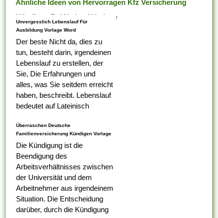
Ähnliche Ideen von Hervorragen Kfz Versicherung
Kündigen Bei Verkauf Vorlage
Unvergesslich Lebenslauf Für
Ausbildung Vorlage Word
Der beste Nicht da, dies zu
tun, besteht darin, irgendeinen
Lebenslauf zu erstellen, der
Sie, Die Erfahrungen und
alles, was Sie seitdem erreicht
haben, beschreibt. Lebenslauf
bedeutet auf Lateinisch
Lebenslauf, das was Ihr erster
Überraschen Deutsche
Tabelle darauf ist,...
Familienversicherung Kündigen Vorlage
Die Kündigung ist die
Beendigung des
Arbeitsverhältnisses zwischen
der Universität und dem
Arbeitnehmer aus irgendeinem
Situation. Die Entscheidung
darüber, durch die Kündigung