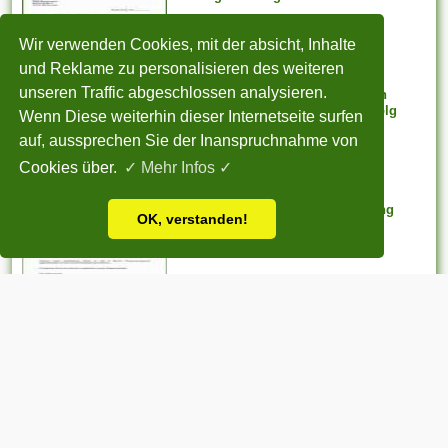
aussteht, bei weitem nicht
Vorlage Ideen
weiter arbeiten
Wir verwenden Cookies, mit der absicht, Inhalte
möglicherweise. Er kann...
und Reklame zu personalisieren des weiteren
unseren Traffic abgeschlossen analysieren.
14 Außergewöhnlich Widerspruch
Einlegen Vorlage Für Deinen Erfolg
Wenn Diese weiterhin dieser Internetseite surfen
Vorlage Ideen
auf, aussprechen Sie der Inanspruchnahme von
Cookies über.
✓ Mehr Infos ✓
Singular Rechtssichere Kündigung
OK, verstanden!
Arbeitnehmer Vorlage
Vorlage Ideen
ADVERTISEMENT
STARTSEITE
|
Über uns
|
Datenschutzerklärung
|
Cookie Politik
|
Copyright
|
Nutzungsbedingungen
|
Sitemap
|
Kontakt
Alle eingereichten Inhalte bleiben dem ursprünglichen Copyright-Inhaber