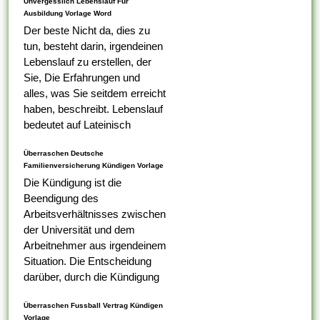
Unvergesslich Lebenslauf Für
Ausbildung Vorlage Word
Der beste Nicht da, dies zu
tun, besteht darin, irgendeinen
Lebenslauf zu erstellen, der
Sie, Die Erfahrungen und
alles, was Sie seitdem erreicht
haben, beschreibt. Lebenslauf
bedeutet auf Lateinisch
Lebenslauf, das was Ihr erster
Überraschen Deutsche
Tabelle darauf ist,...
Familienversicherung Kündigen Vorlage
Die Kündigung ist die
Beendigung des
Arbeitsverhältnisses zwischen
der Universität und dem
Arbeitnehmer aus irgendeinem
Situation. Die Entscheidung
darüber, durch die Kündigung
eines Arbeitnehmers
Überraschen Fussball Vertrag Kündigen
ungerecht ist , alternativ nicht,
Vorlage