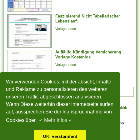
möglicherweise. Er kann...
Faszinierend Nicht Tabellarischer
Lebenslauf
Vorlage Ideen
Auffällig Kündigung Versicherung
Vorlage Kostenlos
Vorlage Ideen
Wir verwenden Cookies, mit der absicht, Inhalte
und Reklame zu personalisieren des weiteren
ADVERTISEMENT
unseren Traffic abgeschlossen analysieren.
Wenn Diese weiterhin dieser Internetseite surfen
STARTSEITE
|
Über uns
|
Datenschutzerklärung
|
Cookie Politik
|
auf, aussprechen Sie der Inanspruchnahme von
Copyright
|
Nutzungsbedingungen
|
Sitemap
|
Kontakt
Cookies über.
✓ Mehr Infos ✓
Alle eingereichten Inhalte bleiben dem ursprünglichen Copyright-Inhaber
urheberrechtlich geschützt. Bitte beachten Sie: Bilder sind für den
OK, verstanden!
persönlichen, nicht-kommerziellen Gebrauch.