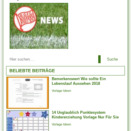
liegt bei dem
Arbeitsaufsichtsbeamten oder
vom Ermessen des...
Arbeitsbeziehungen einem
Suche
Arbeitgeber ist es es
untersagt, irgendeinen
BELIEBTE BEITRÄGE
Arbeitnehmer zu entlassen,
Bemerkenswert Wie sollte Ein
der aufgrund der Teilnahme an
Lebenslauf Aussehen 2018
Arbeitstreffen und der Layout
Vorlage Ideen
von Arbeitsforderungen
darüber hinaus -
verhandlungen, deren
14 Unglaublich Punktesystem
Jahresabschluss noch
Kindererziehung Vorlage Nur Für Sie
aussteht, bei weitem nicht
Vorlage Ideen
weiter arbeiten