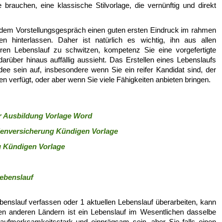
brauchen, eine klassische Stilvorlage, die vernünftig und direkt
vor dem Vorstellungsgespräch einen guten ersten Eindruck im rahmen
n hinterlassen. Daher ist natürlich es wichtig, ihn aus allen
hren Lebenslauf zu schwitzen, kompetenz Sie eine vorgefertigte
 darüber hinaus auffällig aussieht. Das Erstellen eines Lebenslaufs
dee sein auf, insbesondere wenn Sie ein reifer Kandidat sind, der
en verfügt, oder aber wenn Sie viele Fähigkeiten anbieten bringen.
r Ausbildung Vorlage Word
ienversicherung Kündigen Vorlage
g Kündigen Vorlage
Lebenslauf
enslauf verfassen oder 1 aktuellen Lebenslauf überarbeiten, kann
elen anderen Ländern ist ein Lebenslauf im Wesentlichen dasselbe
ufmerksamkeitsstark und einprägsam sein, aber Sie falls einen