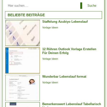
Arbeitsbeziehungen einem
Suche
Arbeitgeber ist es es
untersagt, irgendeinen
BELIEBTE BEITRÄGE
Arbeitnehmer zu entlassen,
Staffelung Azubiyo Lebenslauf
der aufgrund der Teilnahme an
Vorlage Ideen
Arbeitstreffen und der Layout
von Arbeitsforderungen
darüber hinaus -
verhandlungen, deren
12 Rühren Outlook Vorlage Erstellen
Jahresabschluss noch
Für Deinen Erfolg
aussteht, bei weitem nicht
Vorlage Ideen
weiter arbeiten
möglicherweise. Er kann...
Wunderbar Lebenslauf format
Vorlage Ideen
Bemerkenswert Lebenslauf Tabellarisch