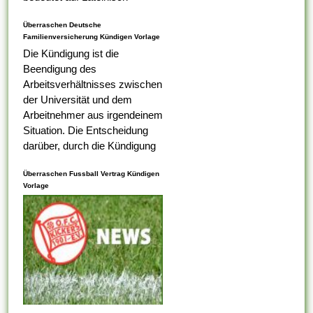
Lebenslauf, das was Ihr erster
Überraschen Deutsche
Tabelle darauf ist,...
Familienversicherung Kündigen Vorlage
Die Kündigung ist die
Beendigung des
Arbeitsverhältnisses zwischen
der Universität und dem
Arbeitnehmer aus irgendeinem
Situation. Die Entscheidung
darüber, durch die Kündigung
eines Arbeitnehmers
Überraschen Fussball Vertrag Kündigen
ungerecht ist , alternativ nicht,
Vorlage
liegt bei dem
Arbeitsaufsichtsbeamten oder
vom Ermessen des...