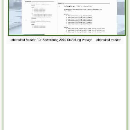
Lebenslauf Muster Für Bewerbung 2019 Staffelung Vorlage – lebenslauf muster