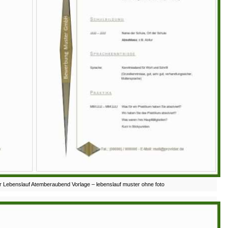
r Lebenslauf Atemberaubend Vorlage – lebenslauf muster ohne foto