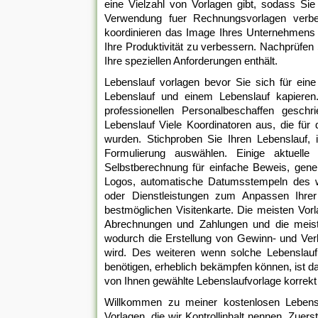
eine Vielzahl von Vorlagen gibt, sodass Sie
Verwendung fuer Rechnungsvorlagen verbess
koordinieren das Image Ihres Unternehmens u
Ihre Produktivität zu verbessern. Nachprüfe
Ihre speziellen Anforderungen enthält.
Lebenslauf vorlagen bevor Sie sich für ein
Lebenslauf und einem Lebenslauf kapieren
professionellen Personalbeschaffen gesch
Lebenslauf Viele Koordinatoren aus, die fü
wurden. Stichproben Sie Ihren Lebenslauf, 
Formulierung auswählen. Einige aktuelle
Selbstberechnung für einfache Beweis, gen
Logos, automatische Datumsstempeln des 
oder Dienstleistungen zum Anpassen Ihrer
bestmöglichen Visitenkarte. Die meisten Vo
Abrechnungen und Zahlungen und die meist
wodurch die Erstellung von Gewinn- und Ver
wird. Des weiteren wenn solche Lebenslauf 
benötigen, erheblich bekämpfen können, ist da
von Ihnen gewählte Lebenslaufvorlage korrekt 
Willkommen zu meiner kostenlosen Lebensla
Vorlagen, die wir Kontrollinhalt nennen. Zuer