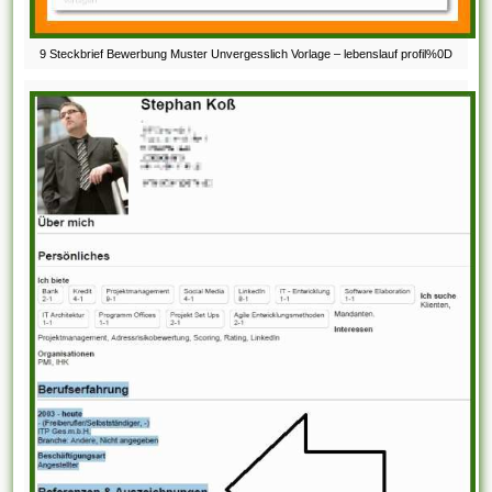
9 Steckbrief Bewerbung Muster Unvergesslich Vorlage – lebenslauf profil%0D