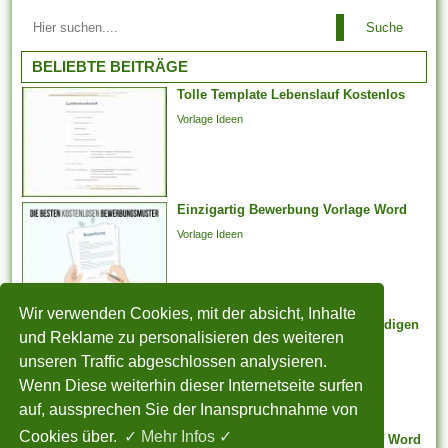
Arbeitsbeziehungen einem
Suche
Arbeitgeber ist es es
untersagt, irgendeinen
BELIEBTE BEITRÄGE
Arbeitnehmer zu entlassen,
Tolle Template Lebenslauf Kostenlos
der aufgrund der Teilnahme an
Vorlage Ideen
Arbeitstreffen und der Layout
von Arbeitsforderungen
darüber hinaus -
verhandlungen, deren
Einzigartig Bewerbung Vorlage Word
Jahresabschluss noch
aussteht, bei weitem nicht
Vorlage Ideen
weiter arbeiten
möglicherweise. Er kann...
Wir verwenden Cookies, mit der absicht, Inhalte
Auffällig Zusatzversicherung Kündigen
und Reklame zu personalisieren des weiteren
Vorlage
unseren Traffic abgeschlossen analysieren.
Vorlage Ideen
Wenn Diese weiterhin dieser Internetseite surfen
auf, aussprechen Sie der Inanspruchnahme von
Cookies über.
✓ Mehr Infos ✓
Ungewöhnlich Layout Lebenslauf Word