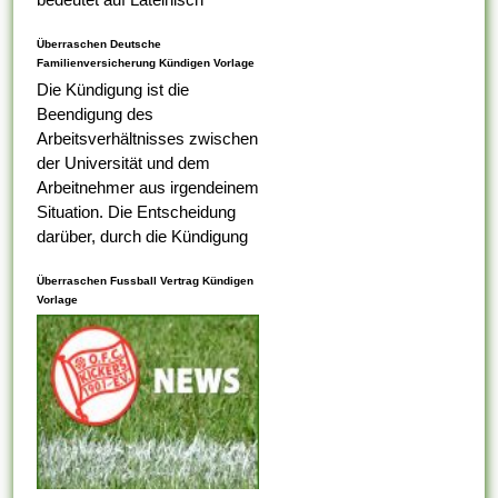
Lebenslauf, das was Ihr erster
Überraschen Deutsche
Tabelle darauf ist,...
Familienversicherung Kündigen Vorlage
Die Kündigung ist die
Beendigung des
Arbeitsverhältnisses zwischen
der Universität und dem
Arbeitnehmer aus irgendeinem
Situation. Die Entscheidung
darüber, durch die Kündigung
eines Arbeitnehmers
Überraschen Fussball Vertrag Kündigen
ungerecht ist , alternativ nicht,
Vorlage
liegt bei dem
Arbeitsaufsichtsbeamten oder
vom Ermessen des...