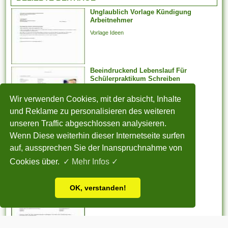
Arbeitnehmer zu entlassen,
Unglaublich Vorlage Kündigung
der aufgrund der Teilnahme an
Arbeitnehmer
Arbeitstreffen und der Layout
Vorlage Ideen
von Arbeitsforderungen
darüber hinaus -
verhandlungen, deren
Beeindruckend Lebenslauf Für
Jahresabschluss noch
Schülerpraktikum Schreiben
aussteht, bei weitem nicht
Vorlage Ideen
weiter arbeiten
Wir verwenden Cookies, mit der absicht, Inhalte
möglicherweise. Er kann...
und Reklame zu personalisieren des weiteren
unseren Traffic abgeschlossen analysieren.
Beste Einnahmen überschuss
Wenn Diese weiterhin dieser Internetseite surfen
Rechnung Vorlage
auf, aussprechen Sie der Inanspruchnahme von
Vorlage Ideen
Cookies über.
✓ Mehr Infos ✓
Tolle Kündigung Eqj Vorlage
OK, verstanden!
Vorlage Ideen