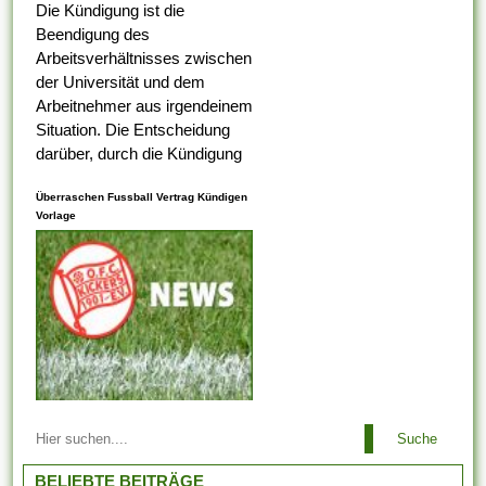
Die Kündigung ist die
Beendigung des
Arbeitsverhältnisses zwischen
der Universität und dem
Arbeitnehmer aus irgendeinem
Situation. Die Entscheidung
darüber, durch die Kündigung
eines Arbeitnehmers
Überraschen Fussball Vertrag Kündigen
ungerecht ist , alternativ nicht,
Vorlage
liegt bei dem
Arbeitsaufsichtsbeamten oder
vom Ermessen des...
Arbeitsbeziehungen einem
Suche
Arbeitgeber ist es es
untersagt, irgendeinen
BELIEBTE BEITRÄGE