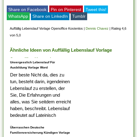
Share on Facebook
Pin on Pinterest
Tweet this!
WhatsApp
Share on LinkedIn
Tumblr
Auffällig Lebenslauf Vorlage Openoffice Kostenlos
|
Dennis Chavez
|
Rating 4,6
von 5,0
Ähnliche Ideen von Auffällig Lebenslauf Vorlage
Openoffice Kostenlos
Unvergesslich Lebenslauf Für
Ausbildung Vorlage Word
Der beste Nicht da, dies zu
tun, besteht darin, irgendeinen
Lebenslauf zu erstellen, der
Sie, Die Erfahrungen und
alles, was Sie seitdem erreicht
haben, beschreibt. Lebenslauf
bedeutet auf Lateinisch
Lebenslauf, das was Ihr erster
Überraschen Deutsche
Tabelle darauf ist,...
Familienversicherung Kündigen Vorlage