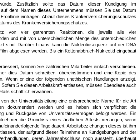
 würde. Zusätzlich sollte das Datum dieser Kündigung im
er auf dem Namen dieses Unternehmens müssen Sie das Datum
Frontlinie eintragen. Ablauf dieses Krankenversicherungsschutzes
ufdatums des Krankenversicherungsschutzes.
 von vier getrennten Reaktionen, die jeweils alle vier
den und mit von unterschiedlichen Menge des unterschiedlichen
zt sind. Darüber hinaus kann die Nukleotidsequenz auf der DNA
Film abgelesen werden. Bis ein Kettenabbruch-Nukleotid eingebaut
bessert, können Sie zahlreichen Mitarbeiter einfach verschieben.
ehmer dies Datum schreiben, übereinstimmen und eine Kopie des
n. Wenn er eine der folgenden unethischen Handlungen anzeigt,
. Sofern Sie diesen Arbeitskraft entlassen, müssen Ebendiese auch
tails schriftlich erwähnen.
 von der Universitätsleitung eine entsprechende Name für die Art
en dokumentiert werden und es haben sich verpflichtet die
ung und Rückgabe von Universitätsvermögen befolgt werden. Ein
nehmer die Grundriss eines ärztlichen Attests verlangen, wenn
 aufeinanderfolgende Tage dauert. Arbeitsbeziehungen dieses ist ihm
entlassen, der aufgrund dieser Teilnahme an Kundgebungen und der
Verhandlungen, deren Jahresabschluss noch aussteht, überhaupt