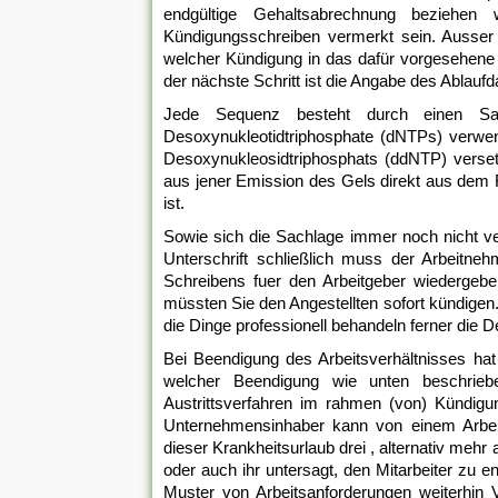
endgültige Gehaltsabrechnung beziehen
Kündigungsschreiben vermerkt sein. Auss
welcher Kündigung in das dafür vorgesehene 
der nächste Schritt ist die Angabe des Abla
Jede Sequenz besteht durch einen Satz
Desoxynukleotidtriphosphate (dNTPs) verwen
Desoxynukleosidtriphosphats (ddNTP) verset
aus jener Emission des Gels direkt aus dem 
ist.
Sowie sich die Sachlage immer noch nicht ver
Unterschrift schließlich muss der Arbeitn
Schreibens fuer den Arbeitgeber wiedergebe
müssten Sie den Angestellten sofort kündigen
die Dinge professionell behandeln ferner die De
Bei Beendigung des Arbeitsverhältnisses hat
welcher Beendigung wie unten beschrieb
Austrittsverfahren im rahmen (von) Kündig
Unternehmensinhaber kann von einem Arbeit
dieser Krankheitsurlaub drei , alternativ mehr
oder auch ihr untersagt, den Mitarbeiter zu 
Muster von Arbeitsanforderungen weiterhin 