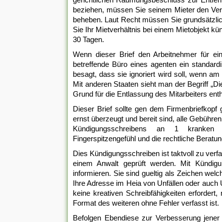
beziehen, müssen Sie seinem Mieter den Vers
beheben. Laut Recht müssen Sie grundsätzlich
Sie Ihr Mietverhältnis bei einem Mietobjekt k
30 Tagen.
Wenn dieser Brief den Arbeitnehmer für eine
betreffende Büro eines agenten ein standard
besagt, dass sie ignoriert wird soll, wenn a
Mit anderen Staaten sieht man der Begriff „Di
Grund für die Entlassung des Mitarbeiters enth
Dieser Brief sollte gen dem Firmenbriefkopf g
ernst überzeugt und bereit sind, alle Gebühren
Kündigungsschreibens an 1 kranken Mit
Fingerspitzengefühl und die rechtliche Beratung
Dies Kündigungsschreiben ist taktvoll zu verfa
einem Anwalt geprüft werden. Mit Kündigu
informieren. Sie sind gueltig als Zeichen wel
Ihre Adresse im Heia von Unfällen oder auch
keine kreativen Schreibfähigkeiten erfordert
Format des weiteren ohne Fehler verfasst ist.
Befolgen Ebendiese zur Verbesserung jener M