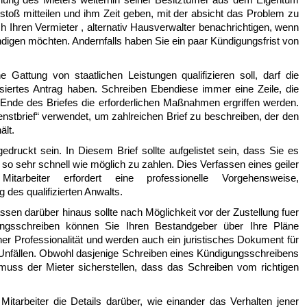
toß mitteilen und ihm Zeit geben, mit der absicht das Problem zu
 Ihren Vermieter , alternativ Hausverwalter benachrichtigen, wenn
ündigen möchten. Andernfalls haben Sie ein paar Kündigungsfrist von
 Gattung von staatlichen Leistungen qualifizieren soll, darf die
isiertes Antrag haben. Schreiben Ebendiese immer eine Zeile, die
m Ende des Briefes die erforderlichen Maßnahmen ergriffen werden.
enstbrief“ verwendet, um zahlreichen Brief zu beschreiben, der den
ält.
edruckt sein. In Diesem Brief sollte aufgelistet sein, dass Sie es
 so sehr schnell wie möglich zu zahlen. Dies Verfassen eines geiler
arbeiter erfordert eine professionelle Vorgehensweise,
 des qualifizierten Anwalts.
ssen darüber hinaus sollte nach Möglichkeit vor der Zustellung fuer
ngsschreiben können Sie Ihren Bestandgeber über Ihre Pläne
cher Professionalität und werden auch ein juristisches Dokument für
 Unfällen. Obwohl dasjenige Schreiben eines Kündigungsschreibens
, muss der Mieter sicherstellen, dass das Schreiben vom richtigen
itarbeiter die Details darüber, wie einander das Verhalten jener