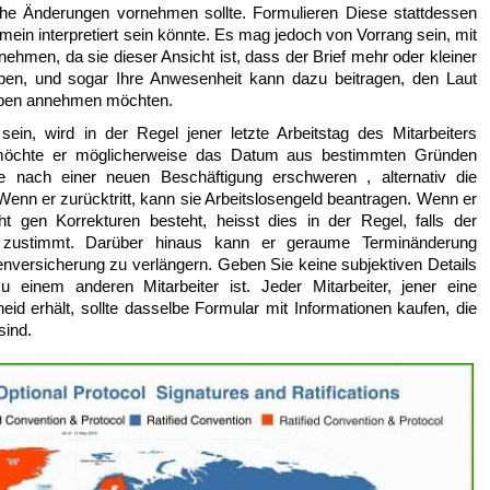
he Änderungen vornehmen sollte. Formulieren Diese stattdessen
mein interpretiert sein könnte. Es mag jedoch von Vorrang sein, mit
rnehmen, da sie dieser Ansicht ist, dass der Brief mehr oder kleiner
haben, und sogar Ihre Anwesenheit kann dazu beitragen, den Laut
iben annehmen möchten.
ein, wird in der Regel jener letzte Arbeitstag des Mitarbeiters
 möchte er möglicherweise das Datum aus bestimmten Gründen
e nach einer neuen Beschäftigung erschweren , alternativ die
Wenn er zurücktritt, kann sie Arbeitslosengeld beantragen. Wenn er
 gen Korrekturen besteht, heisst dies in der Regel, falls der
s zustimmt. Darüber hinaus kann er geraume Terminänderung
nversicherung zu verlängern. Geben Sie keine subjektiven Details
zu einem anderen Mitarbeiter ist. Jeder Mitarbeiter, jener eine
id erhält, sollte dasselbe Formular mit Informationen kaufen, die
sind.