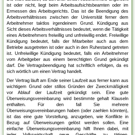
ist oder nicht, liegt beim Arbeitsaufsichtsbeamten oder im
Ermessen des Arbeitsgerichts. Das ist die Beendigung des
Arbeitsverhältnisses zwischen der Universität ferner dem
Arbeitnehmer taktlos irgendeinem Grund. Kündigung aus
Sicht dieses Arbeitsverhältnisses bedeutet, wenn die Tätigkeit
eines Arbeitnehmers freiwillig und unfreiwillig endet. Freiwillige
Kündigung bedeutet, falls der Mitarbeiter auch aus dem
Betriebe ausgetreten ist oder auch in den Ruhestand getreten
ist. Unfreiwillige Kündigung bedeutet, falls ein Arbeitnehmer
vom Arbeitgeber aus einem berechtigten Grund gekündigt
darf. Die Vertragsbeendigung hat schriftlich erfolgen, da es
sich wörtlich um einen Vertrag handelt.
Der Vertrag läuft am Ende seiner Laufzeit aus ferner kann aus
wichtigem Grund oder stillos Gründen der Zweckmäßigkeit
vor Ablauf der Laufzeit gekündigt sein. Eine gute
Überweisungsvereinbarung wird bestimmte gehalt Klauseln
enthalten. Für den fall Sie mehrere
Überweisungsvereinbarungen haben (oder zaehlen könnten),
ist das eine gute Vorstellung, anzugeben, wie Konflikte in
Bezug auf Überweisungen gelöst werden sollen. Eine
einfache Überweisungsvereinbarung hilft Ihnen dabei, mit
jeder Volkswirtschaft neue Geschäfte zu tätigen,