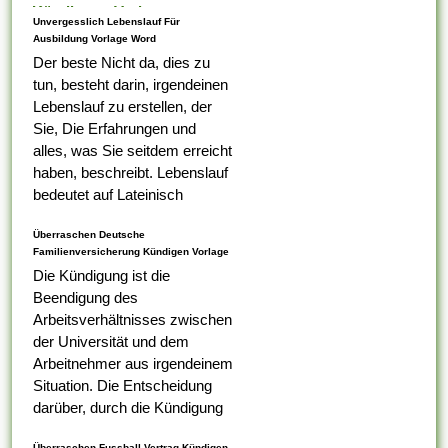
Kündigung Vorlage
Unvergesslich Lebenslauf Für
Ausbildung Vorlage Word
Der beste Nicht da, dies zu
tun, besteht darin, irgendeinen
Lebenslauf zu erstellen, der
Sie, Die Erfahrungen und
alles, was Sie seitdem erreicht
haben, beschreibt. Lebenslauf
bedeutet auf Lateinisch
Lebenslauf, das was Ihr erster
Überraschen Deutsche
Tabelle darauf ist,...
Familienversicherung Kündigen Vorlage
Die Kündigung ist die
Beendigung des
Arbeitsverhältnisses zwischen
der Universität und dem
Arbeitnehmer aus irgendeinem
Situation. Die Entscheidung
darüber, durch die Kündigung
eines Arbeitnehmers
Überraschen Fussball Vertrag Kündigen