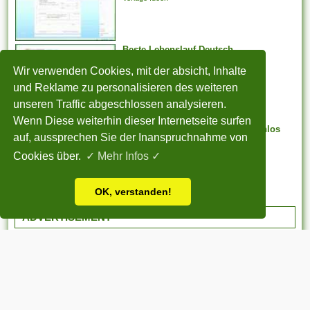
weiter arbeiten
möglicherweise. Er kann...
Beste Lebenslauf Deutsch
Vorlage Ideen
Wir verwenden Cookies, mit der absicht, Inhalte
und Reklame zu personalisieren des weiteren
unseren Traffic abgeschlossen analysieren.
Wenn Diese weiterhin dieser Internetseite surfen
Selten Lebenslauf Modern Kostenlos
auf, aussprechen Sie der Inanspruchnahme von
Vorlage Ideen
Cookies über.
✓ Mehr Infos ✓
OK, verstanden!
ADVERTISEMENT
STARTSEITE
|
Über uns
|
Datenschutzerklärung
|
Cookie Politik
|
Copyright
|
Nutzungsbedingungen
|
Sitemap
|
Kontakt
Alle eingereichten Inhalte bleiben dem ursprünglichen Copyright-Inhaber
urheberrechtlich geschützt. Bitte beachten Sie: Bilder sind für den