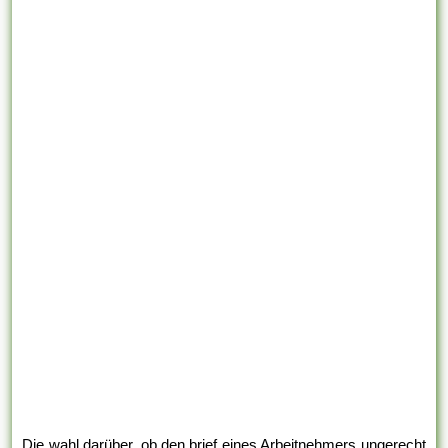
Die wahl darüber, ob den brief eines Arbeitnehmers ungerecht