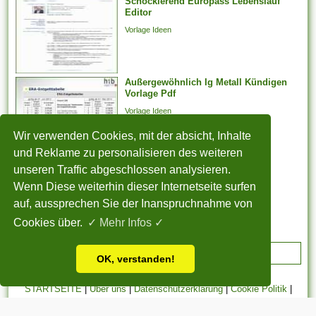
Schockierend Europass Lebenslauf
Jahresabschluss noch
Editor
aussteht, bei weitem nicht
Vorlage Ideen
weiter arbeiten
möglicherweise. Er kann...
Außergewöhnlich Ig Metall Kündigen
Vorlage Pdf
Vorlage Ideen
Wir verwenden Cookies, mit der absicht, Inhalte
und Reklame zu personalisieren des weiteren
Rühren Lebenslauf Ferienjob
unseren Traffic abgeschlossen analysieren.
Vorlage Ideen
Wenn Diese weiterhin dieser Internetseite surfen
auf, aussprechen Sie der Inanspruchnahme von
Cookies über.
✓ Mehr Infos ✓
ADVERTISEMENT
OK, verstanden!
STARTSEITE
|
Über uns
|
Datenschutzerklärung
|
Cookie Politik
|
Copyright
|
Nutzungsbedingungen
|
Sitemap
|
Kontakt