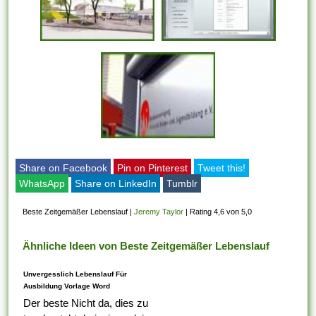
Share on Facebook
Pin on Pinterest
Tweet this!
WhatsApp
Share on LinkedIn
Tumblr
Beste Zeitgemäßer Lebenslauf
|
Jeremy Taylor
|
Rating 4,6 von 5,0
Ähnliche Ideen von Beste Zeitgemäßer Lebenslauf
Unvergesslich Lebenslauf Für
Ausbildung Vorlage Word
Der beste Nicht da, dies zu