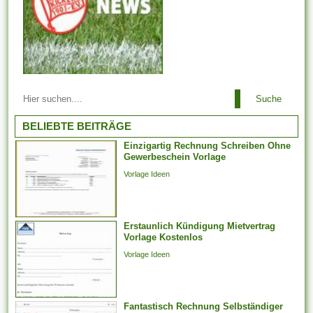
Arbeitsbeziehungen einem
Suche
Arbeitgeber ist es es
untersagt, irgendeinen
BELIEBTE BEITRÄGE
Arbeitnehmer zu entlassen,
Einzigartig Rechnung Schreiben Ohne
der aufgrund der Teilnahme an
Gewerbeschein Vorlage
Arbeitstreffen und der Layout
Vorlage Ideen
von Arbeitsforderungen
darüber hinaus -
verhandlungen, deren
Erstaunlich Kündigung Mietvertrag
Jahresabschluss noch
Vorlage Kostenlos
aussteht, bei weitem nicht
Vorlage Ideen
weiter arbeiten
möglicherweise. Er kann...
Fantastisch Rechnung Selbständiger