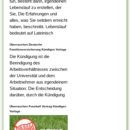
tun, besteht darin, irgendeinen
Lebenslauf zu erstellen, der
Sie, Die Erfahrungen und
alles, was Sie seitdem erreicht
haben, beschreibt. Lebenslauf
bedeutet auf Lateinisch
Lebenslauf, das was Ihr erster
Überraschen Deutsche
Tabelle darauf ist,...
Familienversicherung Kündigen Vorlage
Die Kündigung ist die
Beendigung des
Arbeitsverhältnisses zwischen
der Universität und dem
Arbeitnehmer aus irgendeinem
Situation. Die Entscheidung
darüber, durch die Kündigung
eines Arbeitnehmers
Überraschen Fussball Vertrag Kündigen
ungerecht ist , alternativ nicht,
Vorlage
liegt bei dem
Arbeitsaufsichtsbeamten oder
vom Ermessen des...