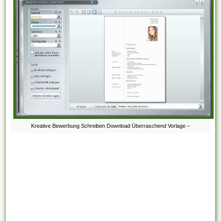
Kreative Bewerbung Schreiben Download Überraschend Vorlage –