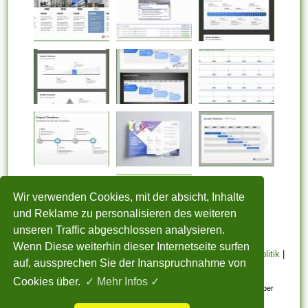
Wir verwenden Cookies, mit der absicht, Inhalte
und Reklame zu personalisieren des weiteren
unseren Traffic abgeschlossen analysieren.
Wenn Diese weiterhin dieser Internetseite surfen
STARTSEITE
|
Über uns
|
Datenschutzerklärung
|
Cookie Politik
|
auf, aussprechen Sie der Inanspruchnahme von
Copyright
|
Nutzungsbedingungen
|
Sitemap
|
Kontakt
Cookies über.
✓ Mehr Infos ✓
Alle eingereichten Inhalte bleiben dem ursprünglichen Copyright-Inhaber
urheberrechtlich geschützt. Bitte beachten Sie: Bilder sind für den