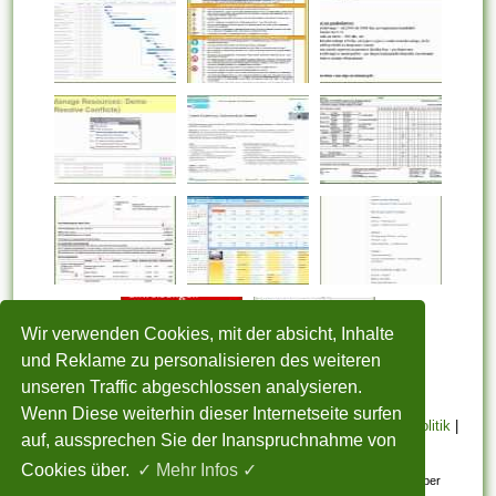
Wir verwenden Cookies, mit der absicht, Inhalte
und Reklame zu personalisieren des weiteren
unseren Traffic abgeschlossen analysieren.
Wenn Diese weiterhin dieser Internetseite surfen
STARTSEITE
|
Über uns
|
Datenschutzerklärung
|
Cookie Politik
|
auf, aussprechen Sie der Inanspruchnahme von
Copyright
|
Nutzungsbedingungen
|
Sitemap
|
Kontakt
Cookies über.
✓ Mehr Infos ✓
Alle eingereichten Inhalte bleiben dem ursprünglichen Copyright-Inhaber