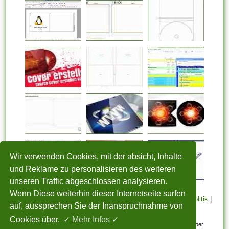
Wir verwenden Cookies, mit der absicht, Inhalte
und Reklame zu personalisieren des weiteren
unseren Traffic abgeschlossen analysieren.
Wenn Diese weiterhin dieser Internetseite surfen
STARTSEITE
|
Über uns
|
Datenschutzerklärung
|
Cookie Politik
|
auf, aussprechen Sie der Inanspruchnahme von
Copyright
|
Nutzungsbedingungen
|
Sitemap
|
Kontakt
Cookies über.
✓ Mehr Infos ✓
Alle eingereichten Inhalte bleiben dem ursprünglichen Copyright-Inhaber