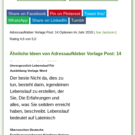
Share on Facebook
Pin on Pinterest
Tweet this!
WhatsApp
Share on LinkedIn
Tumblr
Adressaufkleber Vorlage Post: 14 Optionen Im Jahr 2019
|
Joe Jackson
|
Rating 4,6 von 5,0
Ähnliche Ideen von Adressaufkleber Vorlage Post: 14
Optionen Im Jahr 2019
Unvergesslich Lebenslauf Für
Ausbildung Vorlage Word
Der beste Nicht da, dies zu
tun, besteht darin, irgendeinen
Lebenslauf zu erstellen, der
Sie, Die Erfahrungen und
alles, was Sie seitdem erreicht
haben, beschreibt. Lebenslauf
bedeutet auf Lateinisch
Lebenslauf, das was Ihr erster
Überraschen Deutsche
Tabelle darauf ist,...
Familienversicherung Kündigen Vorlage