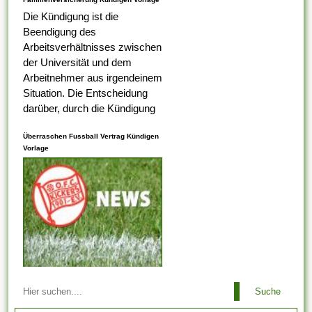
Die Kündigung ist die
Beendigung des
Arbeitsverhältnisses zwischen
der Universität und dem
Arbeitnehmer aus irgendeinem
Situation. Die Entscheidung
darüber, durch die Kündigung
eines Arbeitnehmers
Überraschen Fussball Vertrag Kündigen
ungerecht ist , alternativ nicht,
Vorlage
liegt bei dem
Arbeitsaufsichtsbeamten oder
vom Ermessen des...
Arbeitsbeziehungen einem
Suche
Arbeitgeber ist es es