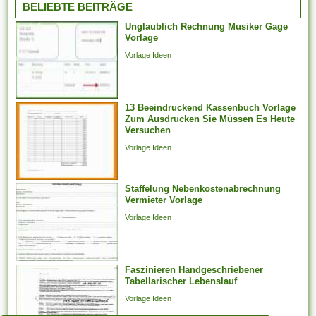
untersagt, irgendeinen
BELIEBTE BEITRÄGE
Arbeitnehmer zu entlassen,
Unglaublich Rechnung Musiker Gage
der aufgrund der Teilnahme an
Vorlage
Arbeitstreffen und der Layout
Vorlage Ideen
von Arbeitsforderungen
darüber hinaus -
verhandlungen, deren
13 Beeindruckend Kassenbuch Vorlage
Jahresabschluss noch
Zum Ausdrucken Sie Müssen Es Heute
aussteht, bei weitem nicht
Versuchen
weiter arbeiten
Vorlage Ideen
möglicherweise. Er kann...
Staffelung Nebenkostenabrechnung
Vermieter Vorlage
Vorlage Ideen
Faszinieren Handgeschriebener
Tabellarischer Lebenslauf
Vorlage Ideen