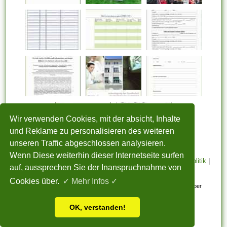
Wir verwenden Cookies, mit der absicht, Inhalte
und Reklame zu personalisieren des weiteren
unseren Traffic abgeschlossen analysieren.
Wenn Diese weiterhin dieser Internetseite surfen
STARTSEITE
|
Über uns
|
Datenschutzerklärung
|
Cookie Politik
|
auf, aussprechen Sie der Inanspruchnahme von
Copyright
|
Nutzungsbedingungen
|
Sitemap
|
Kontakt
Cookies über.
✓ Mehr Infos ✓
Alle eingereichten Inhalte bleiben dem ursprünglichen Copyright-Inhaber
urheberrechtlich geschützt. Bitte beachten Sie: Bilder sind für den
OK, verstanden!
persönlichen, nicht-kommerziellen Gebrauch.
Vorlage Ideen für 2026 - Alle Rechte vorbehalten.