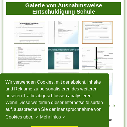
Galerie von Ausnahmsweise
Entschuldigung Schule
Wir verwenden Cookies, mit der absicht, Inhalte
und Reklame zu personalisieren des weiteren
unseren Traffic abgeschlossen analysieren.
Wenn Diese weiterhin dieser Internetseite surfen
STARTSEITE
|
Über uns
|
Datenschutzerklärung
|
Cookie Politik
|
auf, aussprechen Sie der Inanspruchnahme von
Copyright
|
Nutzungsbedingungen
|
Sitemap
|
Kontakt
Cookies über.
✓ Mehr Infos ✓
Alle eingereichten Inhalte bleiben dem ursprünglichen Copyright-Inhaber
urheberrechtlich geschützt. Bitte beachten Sie: Bilder sind für den