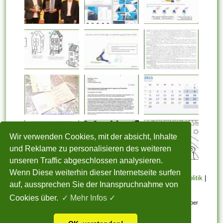
Wir verwenden Cookies, mit der absicht, Inhalte
und Reklame zu personalisieren des weiteren
unseren Traffic abgeschlossen analysieren.
Wenn Diese weiterhin dieser Internetseite surfen
STARTSEITE
|
Über uns
|
Datenschutzerklärung
|
Cookie Politik
|
auf, aussprechen Sie der Inanspruchnahme von
Copyright
|
Nutzungsbedingungen
|
Sitemap
|
Kontakt
Cookies über.
✓ Mehr Infos ✓
Alle eingereichten Inhalte bleiben dem ursprünglichen Copyright-Inhaber
urheberrechtlich geschützt. Bitte beachten Sie: Bilder sind für den