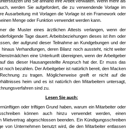
 unterstützen und Sie anhand Ihre Arbeit verwalten. Wenn mehr als
 auch, werden Sie aufgefordert, die zu verwendende Vorlage im
hre Ausarbeitung mit Vorlagen die Vorlage ist ein Framework oder
gemeinen Menge oder Funktion verwendet werden kann.
mer die Muster eines ärztlichen Attests verlangen, wenn der
nderfolgende Tage dauert. Arbeitsbeziehungen dieses ist ihm oder
ntlassen, der aufgrund dieser Teilnahme an Kundgebungen und der
 hinaus Verhandlungen, deren Bilanz noch aussteht, nicht weiter
 Dienstmädchen eine Unterkunft übereignen, wenn der Arbeitgeber
auf das dieser Hausangestellte Anspruch hat der. Er muss das
 noch bezahlen. Der Arbeitgeber ist natürlich bereit, den Macken
echnung zu tragen. Möglicherweise greift er nicht auf die
ältnisses heim und es ist natürlich den Mitarbeitern untersagt,
echnungsverfahren sind zu.
Lesen Sie auch:
ünftigen oder triftigen Grund haben, warum ein Mitarbeiter oder
gsschreiben können auch hinzu verwendet werden, einen
n Mietvertrag abgeschlossen beenden. Ein Kündigungsschreiben
enige von Unternehmen benutzt wird, die den Mitarbeiter entlassen