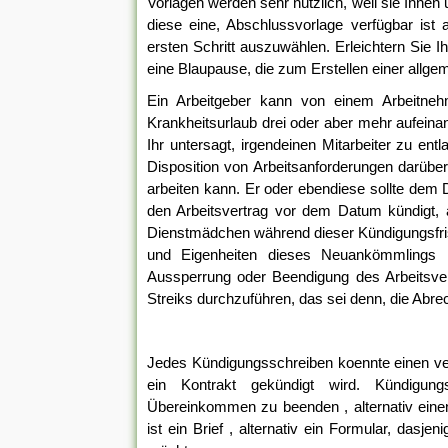
Vorlagen werden sehr nützlich, weil sie Ihnen
diese eine, Abschlussvorlage verfügbar ist
ersten Schritt auszuwählen. Erleichtern Sie I
eine Blaupause, die zum Erstellen einer all
Ein Arbeitgeber kann von einem Arbeitneh
Krankheitsurlaub drei oder aber mehr aufeina
Ihr untersagt, irgendeinen Mitarbeiter zu e
Disposition von Arbeitsanforderungen darüber
arbeiten kann. Er oder ebendiese sollte dem
den Arbeitsvertrag vor dem Datum kündigt, 
Dienstmädchen während dieser Kündigungsfrist
und Eigenheiten dieses Neuankömmlings R
Aussperrung oder Beendigung des Arbeitsverh
Streiks durchzuführen, das sei denn, die Abr
Jedes Kündigungsschreiben koennte einen vern
ein Kontrakt gekündigt wird. Kündigun
Übereinkommen zu beenden , alternativ eine
ist ein Brief , alternativ ein Formular, dasj