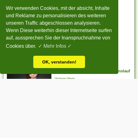
Bemerkenswert andreas Moritz
Jahresabschluss noch
Lebenslauf
aussteht, bei weitem nicht
Wir verwenden Cookies, mit der absicht, Inhalte
Vorlage Ideen
weiter arbeiten
und Reklame zu personalisieren des weiteren
möglicherweise. Er kann...
unseren Traffic abgeschlossen analysieren.
Wenn Diese weiterhin dieser Internetseite surfen
Wunderschönen Bewerbung Als
auf, aussprechen Sie der Inanspruchnahme von
Buchhalterin Vorlage
Cookies über.
✓ Mehr Infos ✓
Vorlage Ideen
OK, verstanden!
Wunderbar Bewerbungsfoto Lebenslauf
Vorlage Ideen
ADVERTISEMENT
STARTSEITE
|
Über uns
|
Datenschutzerklärung
|
Cookie Politik
|
Copyright
|
Nutzungsbedingungen
|
Sitemap
|
Kontakt