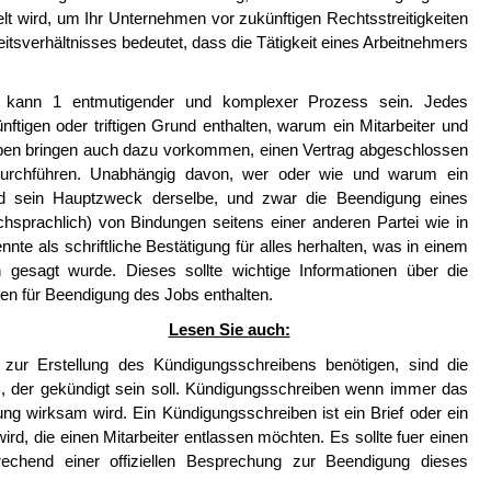
t wird, um Ihr Unternehmen vor zukünftigen Rechtsstreitigkeiten
tsverhältnisses bedeutet, dass die Tätigkeit eines Arbeitnehmers
s kann 1 entmutigender und komplexer Prozess sein. Jedes
ftigen oder triftigen Grund enthalten, warum ein Mitarbeiter und
iben bringen auch dazu vorkommen, einen Vertrag abgeschlossen
durchführen. Unabhängig davon, wer oder wie und warum ein
wird sein Hauptzweck derselbe, und zwar die Beendigung eines
chsprachlich) von Bindungen seitens einer anderen Partei wie in
te als schriftliche Bestätigung für alles herhalten, was in einem
 gesagt wurde. Dieses sollte wichtige Informationen über die
en für Beendigung des Jobs enthalten.
Lesen Sie auch:
e zur Erstellung des Kündigungsschreibens benötigen, sind die
s, der gekündigt sein soll. Kündigungsschreiben wenn immer das
g wirksam wird. Ein Kündigungsschreiben ist ein Brief oder ein
d, die einen Mitarbeiter entlassen möchten. Es sollte fuer einen
rechend einer offiziellen Besprechung zur Beendigung dieses