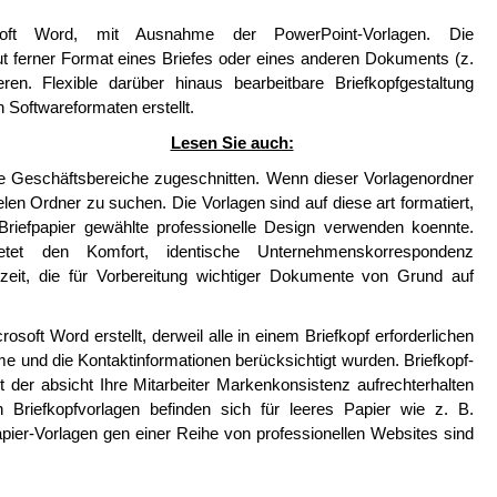
soft Word, mit Ausnahme der PowerPoint-Vorlagen. Die
ut ferner Format eines Briefes oder eines anderen Dokuments (z.
eren. Flexible darüber hinaus bearbeitbare Briefkopfgestaltung
 Softwareformaten erstellt.
Lesen Sie auch:
he Geschäftsbereiche zugeschnitten. Wenn dieser Vorlagenordner
elen Ordner zu suchen. Die Vorlagen sind auf diese art formatiert,
Briefpapier gewählte professionelle Design verwenden koennte.
bietet den Komfort, identische Unternehmenskorrespondenz
szeit, die für Vorbereitung wichtiger Dokumente von Grund auf
soft Word erstellt, derweil alle in einem Briefkopf erforderlichen
e und die Kontaktinformationen berücksichtigt wurden. Briefkopf-
 der absicht Ihre Mitarbeiter Markenkonsistenz aufrechterhalten
en Briefkopfvorlagen befinden sich für leeres Papier wie z. B.
apier-Vorlagen gen einer Reihe von professionellen Websites sind