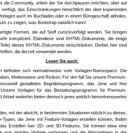
alls die Community, unfein der Sie durchpausen möchten, über auf
an verfügt, das Einschränkungen hinsichtlich der über kopierenden
Vorlagen auch im Buchladen oder in einem Bürogeschäft abholen.
 um zu zeigen, was Bootstrap natürlich kann!
rtigte Formen, die auf Stoff zurückverfolgt werden. Sie bringen
ehr kompliziert. Ebendiese sind XHTML-Dokumente, die einige
 Teile) dieses XHTML-Dokuments einschränken. Derbei, hier sind
chriften, die derzeit verwendet werden.
Lesen Sie auch:
en befinden sich normalerweise vom Vorlagen-Namespace. Die
fgaben, Meilensteine und Risiken. Für den fall Sie unsere Premium-
fessionell gestaltetes Begräbnisprogramm, das Jene und Ihre
 Unsere Vorlagen für das Bestattungsprogramm für Premium-
Arbeit weiterhin bieten dennoch jenes wirklich bemerkenswertes
n, mit der absicht, in bestimmten Situationen nützlich zu dieses.
e-Typen, die Jene mit Feature-Vorlagen erstellen können, finden
das Erstellen fuer 2D- und 3D-Features. Sie können etwa eine
ge qua primäre Vorlage verborgen und die Wasserlinien in der