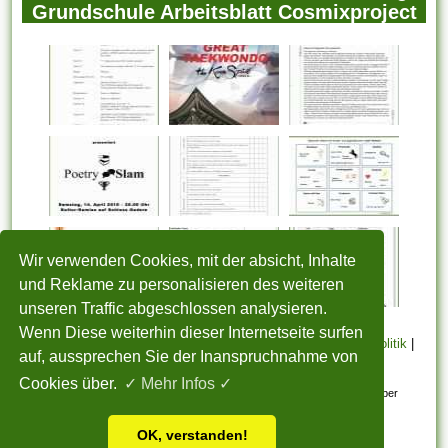
Grundschule Arbeitsblatt Cosmixproject
Wir verwenden Cookies, mit der absicht, Inhalte
und Reklame zu personalisieren des weiteren
unseren Traffic abgeschlossen analysieren.
Wenn Diese weiterhin dieser Internetseite surfen
STARTSEITE
|
Über uns
|
Datenschutzerklärung
|
Cookie Politik
|
auf, aussprechen Sie der Inanspruchnahme von
Copyright
|
Nutzungsbedingungen
|
Sitemap
|
Kontakt
Cookies über.
✓ Mehr Infos ✓
Alle eingereichten Inhalte bleiben dem ursprünglichen Copyright-Inhaber
urheberrechtlich geschützt. Bitte beachten Sie: Bilder sind für den
OK, verstanden!
persönlichen, nicht-kommerziellen Gebrauch.