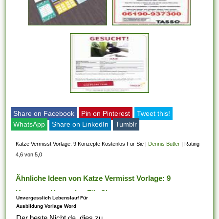
Share on Facebook
Pin on Pinterest
Tweet this!
WhatsApp
Share on LinkedIn
Tumblr
Katze Vermisst Vorlage: 9 Konzepte Kostenlos Für Sie
|
Dennis Butler
|
Rating
4,6 von 5,0
Ähnliche Ideen von Katze Vermisst Vorlage: 9
Konzepte Kostenlos Für Sie
Unvergesslich Lebenslauf Für
Ausbildung Vorlage Word
Der beste Nicht da, dies zu