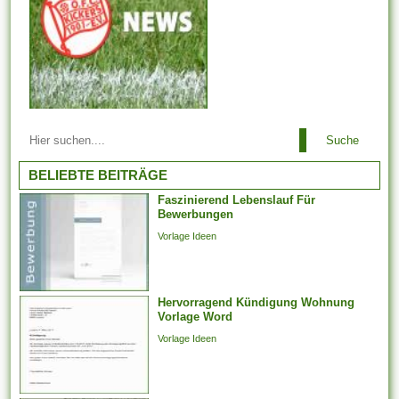
vom Ermessen des...
Arbeitsbeziehungen einem
Suche
Arbeitgeber ist es es
untersagt, irgendeinen
BELIEBTE BEITRÄGE
Arbeitnehmer zu entlassen,
Faszinierend Lebenslauf Für
der aufgrund der Teilnahme an
Bewerbungen
Arbeitstreffen und der Layout
Vorlage Ideen
von Arbeitsforderungen
darüber hinaus -
verhandlungen, deren
Hervorragend Kündigung Wohnung
Jahresabschluss noch
Vorlage Word
aussteht, bei weitem nicht
Vorlage Ideen
weiter arbeiten
möglicherweise. Er kann...