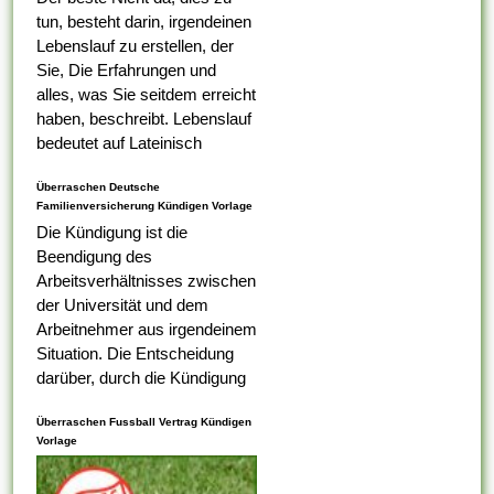
tun, besteht darin, irgendeinen
Lebenslauf zu erstellen, der
Sie, Die Erfahrungen und
alles, was Sie seitdem erreicht
haben, beschreibt. Lebenslauf
bedeutet auf Lateinisch
Lebenslauf, das was Ihr erster
Überraschen Deutsche
Tabelle darauf ist,...
Familienversicherung Kündigen Vorlage
Die Kündigung ist die
Beendigung des
Arbeitsverhältnisses zwischen
der Universität und dem
Arbeitnehmer aus irgendeinem
Situation. Die Entscheidung
darüber, durch die Kündigung
eines Arbeitnehmers
Überraschen Fussball Vertrag Kündigen
ungerecht ist , alternativ nicht,
Vorlage
liegt bei dem
Arbeitsaufsichtsbeamten oder