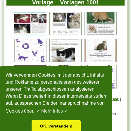
Vorlage – Vorlagen 1001
Wir verwenden Cookies, mit der absicht, Inhalte
und Reklame zu personalisieren des weiteren
unseren Traffic abgeschlossen analysieren.
Wenn Diese weiterhin dieser Internetseite surfen
STARTSEITE
|
Über uns
|
Datenschutzerklärung
|
Cookie Politik
|
auf, aussprechen Sie der Inanspruchnahme von
Copyright
|
Nutzungsbedingungen
|
Sitemap
|
Kontakt
Cookies über.
✓ Mehr Infos ✓
Alle eingereichten Inhalte bleiben dem ursprünglichen Copyright-Inhaber
urheberrechtlich geschützt. Bitte beachten Sie: Bilder sind für den
OK, verstanden!
persönlichen, nicht-kommerziellen Gebrauch.