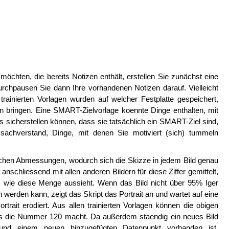
chten, die bereits Notizen enthält, erstellen Sie zunächst eine
chpausen Sie dann Ihre vorhandenen Notizen darauf. Vielleicht
trainierten Vorlagen wurden auf welcher Festplatte gespeichert,
en bringen. Eine SMART-Zielvorlage koennte Dinge enthalten, mit
s sicherstellen können, dass sie tatsächlich ein SMART-Ziel sind,
 sachverstand, Dinge, mit denen Sie motiviert (sich) tummeln
leichen Abmessungen, wodurch sich die Skizze in jedem Bild genau
anschliessend mit allen anderen Bildern für diese Ziffer gemittelt,
, wie diese Menge aussieht. Wenn das Bild nicht über 95% Iger
n werden kann, zeigt das Skript das Portrait an und wartet auf eine
trait erodiert. Aus allen trainierten Vorlagen können die obigen
 was die Nummer 120 macht. Da außerdem staendig ein neues Bild
 und einem neuen hinzugefügten Datenpunkt vorhanden ist,