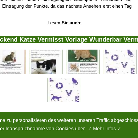
s Eintragung der Punkte, da das nächste Ansehen erst einen Tag
Lesen Sie auch:
uckend Katze Vermisst Vorlage Wunderbar Vermi
 uns
|
Datenschutzerklärung
|
Cookie Politik
|
Copyright
|
Nutzungsbedingung
ame zu personalisieren des weiteren unseren Traffic abgeschlo
nglichen Copyright-Inhaber urheberrechtlich geschützt. Bitte beachten Sie: Bilder sind für d
e der Inanspruchnahme von Cookies über.
✓ Mehr Infos ✓
Vorlage Ideen für 2026 - Alle Rechte vorbehalten.