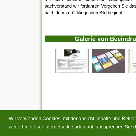
sachverstand wir fortfahren Vorgeben Sie da
nach dem zurückliegenden Bild beginnt.
Galerie von Beeindr
STARTSEITE
|
Über
Wir verwenden Cookies, mit der absicht, Inhalte und Rekl
Alle eingereichten Inhalte bleiben dem ursprü
weiterhin dieser Internetseite surfen auf, aussprechen Si