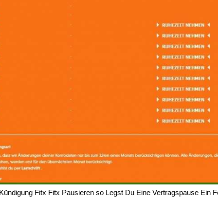
Kündigung Fitx Fitx Pausieren so Legst Du Eine Vertragspause Ein 