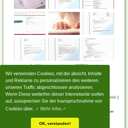
Wir verwenden Cookies, mit der absicht, Inhalte
und Reklame zu personalisieren des weiteren
unseren Traffic abgeschlossen analysieren.
Wenn Diese weiterhin dieser Internetseite surfen
STARTSEITE
|
Über uns
|
Datenschutzerklärung
|
Cookie Politik
|
auf, aussprechen Sie der Inanspruchnahme von
Copyright
|
Nutzungsbedingungen
|
Sitemap
|
Kontakt
Cookies über.
✓ Mehr Infos ✓
Alle eingereichten Inhalte bleiben dem ursprünglichen Copyright-Inhaber
urheberrechtlich geschützt. Bitte beachten Sie: Bilder sind für den
OK, verstanden!
persönlichen, nicht-kommerziellen Gebrauch.