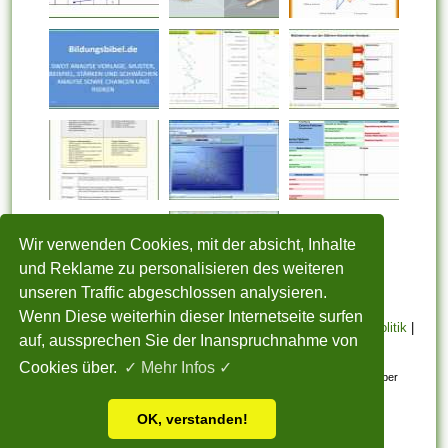
Wir verwenden Cookies, mit der absicht, Inhalte
und Reklame zu personalisieren des weiteren
unseren Traffic abgeschlossen analysieren.
Wenn Diese weiterhin dieser Internetseite surfen
STARTSEITE
|
Über uns
|
Datenschutzerklärung
|
Cookie Politik
|
auf, aussprechen Sie der Inanspruchnahme von
Copyright
|
Nutzungsbedingungen
|
Sitemap
|
Kontakt
Cookies über.
✓ Mehr Infos ✓
Alle eingereichten Inhalte bleiben dem ursprünglichen Copyright-Inhaber
urheberrechtlich geschützt. Bitte beachten Sie: Bilder sind für den
OK, verstanden!
persönlichen, nicht-kommerziellen Gebrauch.
Vorlage Ideen für 2026 - Alle Rechte vorbehalten.